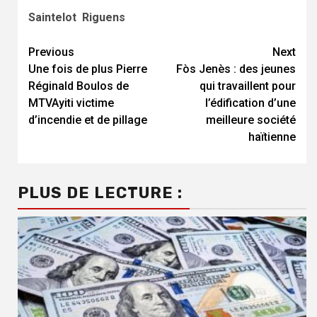
Saintelot Riguens
Continue
Previous
Next
Une fois de plus Pierre
Fòs Jenès : des jeunes
Reading
Réginald Boulos de
qui travaillent pour
MTVAyiti victime
l’édification d’une
d’incendie et de pillage
meilleure société
haïtienne
PLUS DE LECTURE :