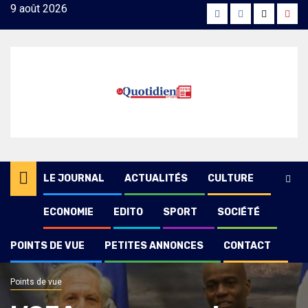
Skip
9 août 2026
Facebook
Instagram
Twitter
Yout
to
content
LE JOURNAL
ACTUALITÉS
CULTURE
ECONOMIE
EDITO
SPORT
SOCIÉTÉ
POINTS DE VUE
PETITES ANNONCES
CONTACT
Points de vue