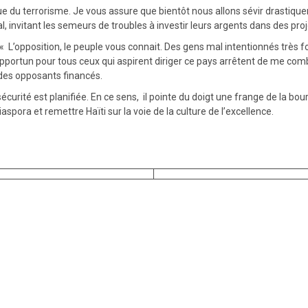
que du terrorisme. Je vous assure que bientôt nous allons sévir drastiqu
nal, invitant les semeurs de troubles à investir leurs argents dans des p
« L’opposition, le peuple vous connait. Des gens mal intentionnés très f
portun pour tous ceux qui aspirent diriger ce pays arrêtent de me combat
n des opposants financés.
urité est planifiée. En ce sens, il pointe du doigt une frange de la bourg
diaspora et remettre Haïti sur la voie de la culture de l’excellence.