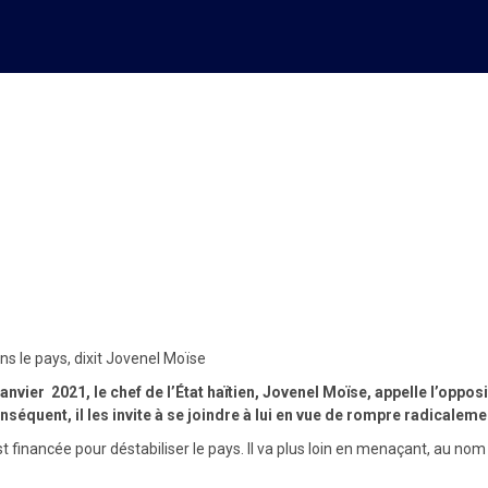
ancée pour alimenter le désord
ns le pays, dixit Jovenel Moïse
vier 2021, le chef de l’État haïtien, Jovenel Moïse, appelle l’opposit
onséquent, il les invite à se joindre à lui en vue de rompre radicalem
financée pour déstabiliser le pays. Il va plus loin en menaçant, au nom 