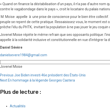
« Quand on finance la déstabilisation d’un pays, il n’a pas d’autre nom 
contre le vagabondage dans le pays », croit le locataire du palais natio
M. Moïse appelle à une prise de conscience pour le bien être collectif. 
peuple se repent de cette pratique. Ressaisissez vous, le moment est op
prêche l’élu du PHTK, invitant la population à ne pas jouer le jeu coqui
Jovenel Moise répète le même refrain que ses opposants politique: l’inséc
appelle à la solidarité inclusive et constitutionnelle en vue d’intégrer la 
Daniel Sévère
danielsevere1984@gmail.com
Jovenel Moise
Continue
Previous
Joe Biden investi 46e président des États-Unis
Next
En hommage à la légende Georges Castera
Reading
Plus de lecture :
Actualités