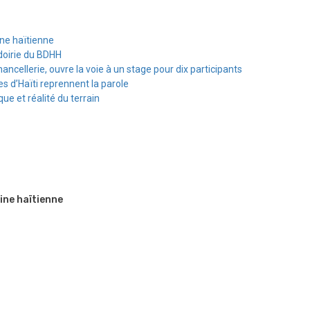
ine haïtienne
doirie du BDHH
hancellerie, ouvre la voie à un stage pour dix participants
s d’Haïti reprennent la parole
e et réalité du terrain
ine haïtienne