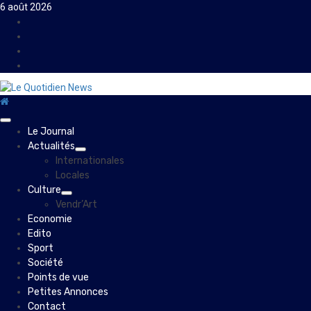
Skip
6 août 2026
to
Facebook
content
Instagram
Twitter
Youtube
Primary
Le Journal
Menu
Actualités
Internationales
Locales
Culture
Vendr’Art
Economie
Edito
Sport
Société
Points de vue
Petites Annonces
Contact