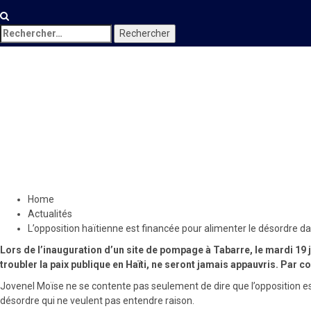
Rechercher :
Actualités
Locales
L’opposition haïtienne est fin
Jovenel Moïse
20 janvier 2021
Le Quotidien News
Home
Actualités
L’opposition haïtienne est financée pour alimenter le désordre da
Lors de l’inauguration d’un site de pompage à Tabarre, le mardi 19 jan
troubler la paix publique en Haïti, ne seront jamais appauvris. Par c
Jovenel Moïse ne se contente pas seulement de dire que l’opposition est 
désordre qui ne veulent pas entendre raison.