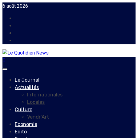
Skip
6 août 2026
to
Facebook
content
Instagram
Twitter
Youtube
Primary
Menu
Le Journal
Actualités
Internationales
Locales
Culture
Vendr’Art
Economie
Edito