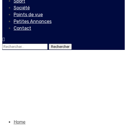
Sport
Société
Points de vue
Petites Annonces
Contact
Rechercher :
Culture
En hommage à la légende
Georges Castera
20 janvier 2021
Le Quotidien News
Home