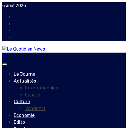
Skip
6 août 2026
to
Facebook
content
Instagram
Twitter
Youtube
Primary
Menu
Le Journal
Actualités
Internationales
Locales
Culture
Vendr’Art
Economie
Edito