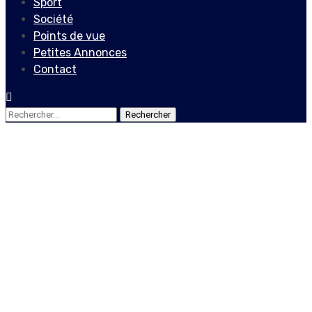
Sport
Société
Points de vue
Petites Annonces
Contact
Rechercher :
Société
L’Université Quisqueya
condamne avec la plus
grande fermeté la montée
de l’insécurité dans le pays