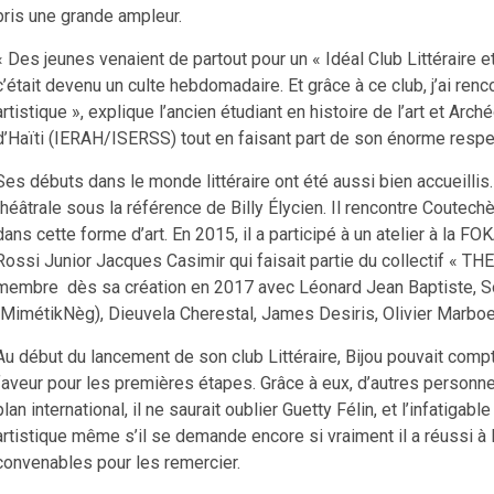
pris une grande ampleur.
« Des jeunes venaient de partout pour un « Idéal Club Littéraire 
c’était devenu un culte hebdomadaire. Et grâce à ce club, j’ai ren
artistique », explique l’ancien étudiant en histoire de l’art et Arc
d’Haïti (IERAH/ISERSS) tout en faisant part de son énorme respec
Ses débuts dans le monde littéraire ont été aussi bien accueilli
théâtrale sous la référence de Billy Élycien. Il rencontre Coutec
dans cette forme d’art. En 2015, il a participé à un atelier à la 
Rossi Junior Jacques Casimir qui faisait partie du collectif « 
membre dès sa création en 2017 avec Léonard Jean Baptiste, S
(MimétikNèg), Dieuvela Cherestal, James Desiris, Olivier Marbo
Au début du lancement de son club Littéraire, Bijou pouvait compt
faveur pour les premières étapes. Grâce à eux, d’autres personn
plan international, il ne saurait oublier Guetty Félin, et l’infatiga
artistique même s’il se demande encore si vraiment il a réussi à l’
convenables pour les remercier.