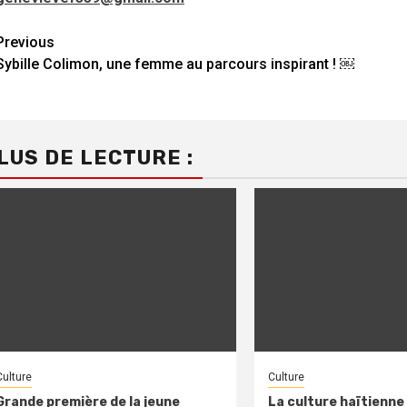
Continue
Previous
Sybille Colimon, une femme au parcours inspirant ! ￼
Reading
LUS DE LECTURE :
Culture
Culture
Grande première de la jeune
La culture haïtienne 