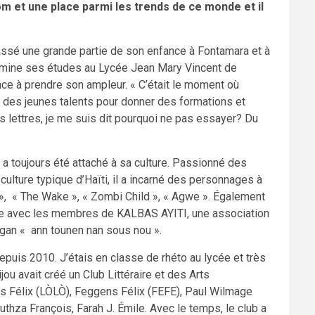
m et une place parmi les trends de ce monde et il
assé une grande partie de son enfance à Fontamara et à
ermine ses études au Lycée Jean Mary Vincent de
ce à prendre son ampleur. « C’était le moment où
 des jeunes talents pour donner des formations et
es lettres, je me suis dit pourquoi ne pas essayer? Du
t a toujours été attaché à sa culture. Passionné des
 culture typique d’Haïti, il a incarné des personnages à
», « The Wake », « Zombi Child », « Agwe ». Également
tre avec les membres de KALBAS AYITI, une association
logan « ann tounen nan sous nou ».
epuis 2010. J’étais en classe de rhéto au lycée et très
jou avait créé un Club Littéraire et des Arts
 Félix (LÒLÒ), Feggens Félix (FEFE), Paul Wilmage
thza François, Farah J. Émile. Avec le temps, le club a