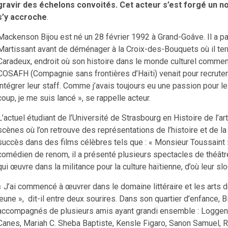
gravir des échelons convoités. Cet acteur s’est forgé un no
s’y accroche
.
Mackenson Bijou est né un 28 février 1992 à Grand-Goâve. Il a p
Martissant avant de déménager à la Croix-des-Bouquets où il t
Caradeux, endroit où son histoire dans le monde culturel commen
COSAFH (Compagnie sans frontières d’Haïti) venait pour recruter
intégrer leur staff. Comme j’avais toujours eu une passion pour l
coup, je me suis lancé », se rappelle acteur.
L’actuel étudiant de l’Université de Strasbourg en Histoire de l’ar
scènes où l’on retrouve des représentations de l’histoire et de la
succès dans des films célèbres tels que : « Monsieur Toussaint 
comédien de renom, il a présenté plusieurs spectacles de théâ
qui œuvre dans la militance pour la culture haïtienne, d’où leur s
« J’ai commencé à œuvrer dans le domaine littéraire et les arts d
jeune », dit-il entre deux sourires. Dans son quartier d’enfance, Bi
accompagnés de plusieurs amis ayant grandi ensemble : Loggens
Canes, Mariah C. Sheba Baptiste, Kensle Figaro, Sanon Samuel, Ru