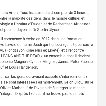
et des Arts ». Tous les samedis, à compter de 3 heures,
contré la majorité des gens dans le monde culturel et
héologie à l’Institut d’Études et de Recherches Africaines
t pour le doyen, le Dr Sterlin Ulysse.
s. Il commence à écrire en 2012 dans une formation
hève Lavoie et Inema Jeudi qui l’ encouragent à poursuivre
FOKAL (Fondasyon Konesans ak Libète), et a rencontré
THE LIVING AND THE DEAD », un ensemble dont il devient
ophonie Maignan, Cynthia Maignan, James Peter Étienne
euf et Louis Handerson.
er sur les gens qui avaient accepté d’intervenir en sa
es se sont intéressées au mouvement. Selon Bijou, sur le
ble Olivier Marboeuf de l’avoir aidé à intégrer le monde
intégrer. D’après l’acteur, il ne trouve pas les mots