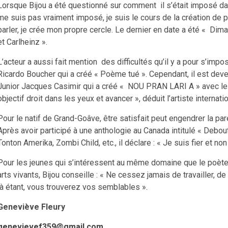
Lorsque Bijou a été questionné sur comment il s’était imposé dan
me suis pas vraiment imposé, je suis le cours de la création de 
parler, je crée mon propre cercle. Le dernier en date a été « Dim
et Carlheinz ».
L’acteur a aussi fait mention des difficultés qu’il y a pour s’im
Ricardo Boucher qui a créé « Poème tué ». Cependant, il est deven
Junior Jacques Casimir qui a créé « NOU PRAN LARI A » avec les a
objectif droit dans les yeux et avancer », déduit l’artiste internatio
Pour le natif de Grand-Goâve, être satisfait peut engendrer la par
Après avoir participé à une anthologie au Canada intitulé « Debout
Tonton Amerika, Zombi Child, etc., il déclare : « Je suis fier et non
Pour les jeunes qui s’intéressent au même domaine que le poète,
arts vivants, Bijou conseille : « Ne cessez jamais de travailler, d
là étant, vous trouverez vos semblables ».
Geneviève Fleury
genevievef359@gmail.com