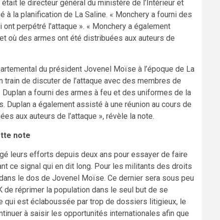
ait le directeur général du ministère de l’Intérieur et
pé à la planification de La Saline. « Monchery a fourni des
ont perpétré l’attaque ». « Monchery a également
e et où des armes ont été distribuées aux auteurs de
épartemental du président Jovenel Moïse à l’époque de La
u en train de discuter de l’attaque avec des membres de
 Duplan a fourni des armes à feu et des uniformes de la
. Duplan a également assisté à une réunion au cours de
ées aux auteurs de l’attaque », révèle la note.
ette note
gé leurs efforts depuis deux ans pour essayer de faire
t ce signal qui en dit long. Pour les militants des droits
dans le dos de Jovenel Moïse. Ce dernier sera sous peu
 de réprimer la population dans le seul but de se
e qui est éclaboussée par trop de dossiers litigieux, le
ntinuer à saisir les opportunités internationales afin que