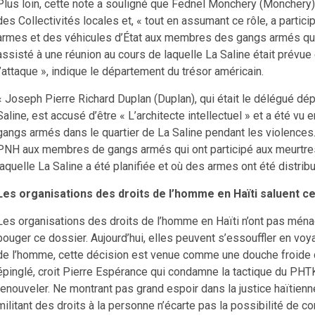
Plus loin, cette note a souligné que Fednel Monchery (Monchery) ét
des Collectivités locales et, « tout en assumant ce rôle, a partici
armes et des véhicules d’État aux membres des gangs armés qui 
assisté à une réunion au cours de laquelle La Saline était prévu
l’attaque », indique le département du trésor américain.
« Joseph Pierre Richard Duplan (Duplan), qui était le délégué d
Saline, est accusé d’être « L’architecte intellectuel » et a été v
gangs armés dans le quartier de La Saline pendant les violences.
PNH aux membres de gangs armés qui ont participé aux meurtres
laquelle La Saline a été planifiée et où des armes ont été distribu
Les organisations des droits de l’homme en Haïti saluent c
Les organisations des droits de l’homme en Haïti n’ont pas ména
bouger ce dossier. Aujourd’hui, elles peuvent s’essouffler en voyan
de l’homme, cette décision est venue comme une douche froide 
épinglé, croit Pierre Espérance qui condamne la tactique du PHTK
renouveler. Ne montrant pas grand espoir dans la justice haïtienn
militant des droits à la personne n’écarte pas la possibilité de co