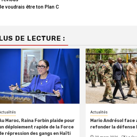
Continue
Je voudrais être ton Plan C
Reading
LUS DE LECTURE :
Actualités
Actualités
Au Maroc, Raina Forbin plaide pour
Mario Andrésol face a
un déploiement rapide de la Force
refonder la défense
de répression des gangs en Haïti