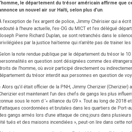
l’homme, le département du trésor américain affirme que c
annonce un nouvel air sur Haïti, selon plus d’un
.
À l’exception de l’ex argent de police, Jimmy Chérisier qui a écr
redouté à l’heure actuelle, l’ex-DG du MICT et l’ex délégué dépa
Joseph Pierre Richard Duplan, se sont retranchés dans le silenc
privilégiées par la justice haïtienne qui n’arrête pas de trainer le
Selon la note rendue publique par le département du trésor le 10
personnalités en question sont désignées comme des étrangers
droits de l’homme, où avoir participé directement ou indirectemen
département du trésor interdit aux personnes en question de voy
« Alors qu’il était officier de la PNH, Jimmy Cherizier (Cherizier) a
Cherizier est maintenant l’un des chefs de gangs les plus influent
connue sous le nom d ’« alliance du G9 ». Tout au long de 2018 e
d’attaques coordonnées et brutales dans les quartiers de Port-au
des gangs armés lors d’une attaque de cinq jours dans plusieurs 
été tués et des maisons incendiées », peut-on lire dans cette no