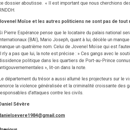
ce dossier aboutisse. « Il est important que nous cherchions des 
RNDDH.
Jovenel Moïse et les autres politiciens ne sont pas de tout
Si Pierre Espérance pense que le locataire du palais national se
internationaux (BAI), Mario Joseph, quant à lui, décèle un manque da
manque un quatrième nom. Celui de Jovenel Moïse qui est l’aut
Il n’y a pas que lui, la note est précise : » Ces gangs avec le so
dissidence politique dans les quartiers de Port-au-Prince connus
antigouvernementales », lit-on dans la note.
Le département du trésor a aussi allumé les projecteurs sur le vis
renorce la violence généralisée et la criminalité croissante des 
responsables d’attaques contre les civils.
Daniel Sévère
danielsevere1984@gmail.com
Previous