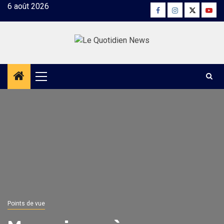
Skip
6 août 2026
Facebook
Instagram
Twitter
Yout
to
content
Primary
Menu
Points de vue