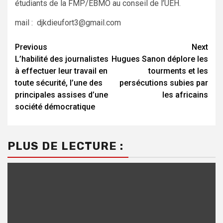
étudiants de la FMP/EBMO au conseil de l’UEH.
mail : djkdieufort3@gmail.com
Continue
Previous
Next
L’habilité des journalistes
Hugues Sanon déplore les
Reading
à effectuer leur travail en
tourments et les
toute sécurité, l’une des
persécutions subies par
principales assises d’une
les africains
société démocratique
PLUS DE LECTURE :