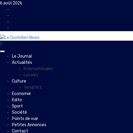
Skip
6 août 2026
to
Facebook
content
Instagram
Twitter
Youtube
Primary
Le Journal
Menu
Actualités
Internationales
Locales
Culture
Vendr’Art
Economie
Edito
Sport
Société
Points de vue
Petites Annonces
Contact