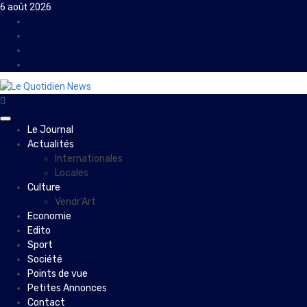
Skip
6 août 2026
to
Facebook
content
Instagram
Twitter
Youtube
Primary
Le Journal
Menu
Actualités
Internationales
Locales
Culture
Vendr’Art
Economie
Edito
Sport
Société
Points de vue
Petites Annonces
Contact