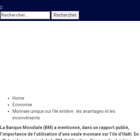
Rechercher :
Economie
Monnaie unique sur l’ile
entière : les avantages et les
inconvénients
11 juillet 2019
Le Quotidien News
Home
Economie
Monnaie unique sur l’ile entière : les avantages et les
inconvénients
La Banque Mondiale (BM) a mentionné, dans un rapport publié,
l’importance de l’utilisation d’une seule monnaie sur l’ile d’Haïti. En