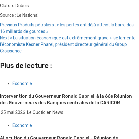
Cluford Dubois
Source : Le National
Continue
Previous
Produits pétroliers : « les pertes ont déjà atteint la barre des
16 milliards de gourdes »
Reading
Next
« La situation économique est extrêmement grave », se lamente
l’économiste Kesner Pharel, président directeur général du Group
Croissance.
Plus de lecture :
Economie
Intervention du Gouverneur Ronald Gabriel à la 66e Réunion
des Gouverneurs des Banques centrales de la CARICOM
25 mai 2026
Le Quotidien News
Economie
Allocution du Gouverneur Ronald Gabriel – Réunion de