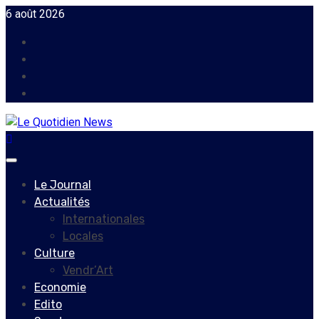
Skip
6 août 2026
to
Facebook
content
Instagram
Twitter
Youtube
Primary
Menu
Le Journal
Actualités
Internationales
Locales
Culture
Vendr’Art
Economie
Edito