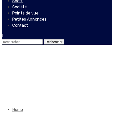
Sport
Société
Points de vue
Petites Annonces
Contact
Rechercher :
Sport
NBA : LeBron James vexé
par le vote pour le MVP
19 septembre 2020
Le Quotidien News
Home