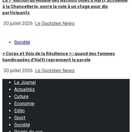
La 7ᵉ édition du Modèle des Nations Unies d’Haïti, accueillie
à la Chancellerie, ouvre la voie à un stage pour dix
participants
30 juillet 2026
Le Quotidien News
Société
« Corps et Voix de la Résilience » : quand des femmes
handicapées d’Haïti reprennent la parole
30 juillet 2026
Le Quotidien News
Le Journal
Actualités
Culture
Economie
Edito
Sport
Société
Points de vue