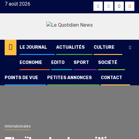
Skip
7 août 2026
Facebook
Instagram
Twitter
Yout
to
content
LE JOURNAL
ACTUALITÉS
CULTURE
ECONOMIE
EDITO
SPORT
SOCIÉTÉ
POINTS DE VUE
PETITES ANNONCES
CONTACT
Internationales