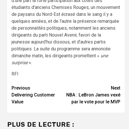
d’une part la forte participation aux côtés des
étudiants d’anciens Chemises Rouges, un mouvement
de paysans du Nord-Est écrasé dans le sang il y a
quelques années, et de l’autre la présence remarquée
de personnalités politiques, notamment les anciens
dirigeants du parti Nouvel Avenir, favori de la
jeunesse aujourd’hui dissous, et d’autres partis
politiques. La suite du programme sera annoncée
dimanche matin, les dirigeants promettent «
une
surprise
».
RFI
Continue
Previous
Next
Delivering Customer
NBA : LeBron James vexé
Reading
Value
par le vote pour le MVP
PLUS DE LECTURE :