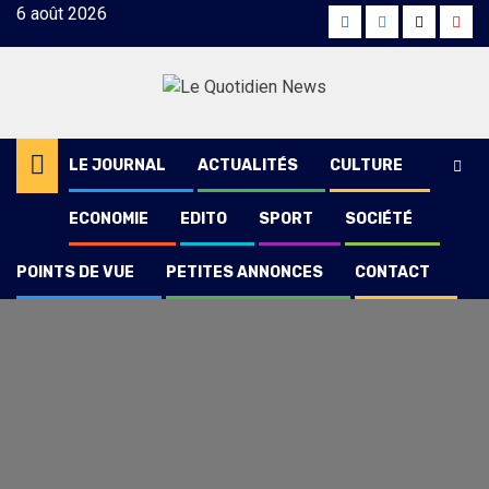
Skip
6 août 2026
Facebook
Instagram
Twitter
Yout
to
content
LE JOURNAL
ACTUALITÉS
CULTURE
ECONOMIE
EDITO
SPORT
SOCIÉTÉ
POINTS DE VUE
PETITES ANNONCES
CONTACT