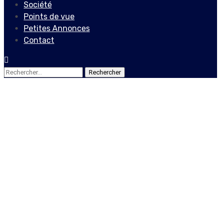
Société
Points de vue
Petites Annonces
Contact
Rechercher :
Société
« Nous avons besoin d’une
nouvelle génération
d’élites en Haïti », affirme
le politologue Sonel
Joseph