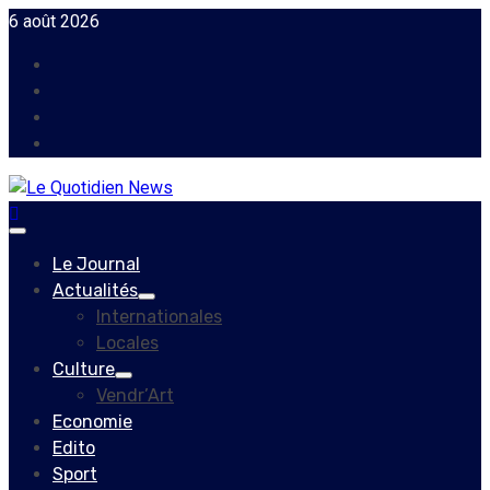
Skip
6 août 2026
to
Facebook
content
Instagram
Twitter
Youtube
Primary
Menu
Le Journal
Actualités
Internationales
Locales
Culture
Vendr’Art
Economie
Edito
Sport