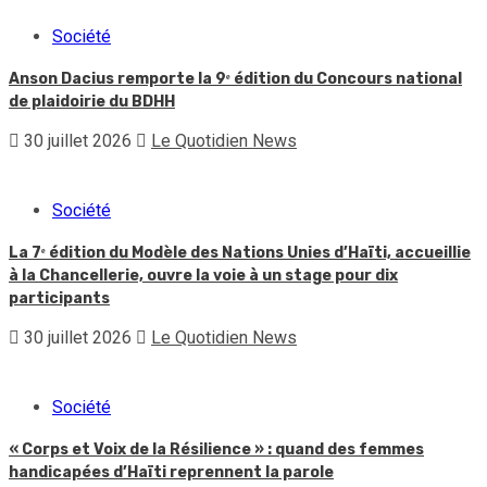
Société
Anson Dacius remporte la 9ᵉ édition du Concours national
de plaidoirie du BDHH
30 juillet 2026
Le Quotidien News
Société
La 7ᵉ édition du Modèle des Nations Unies d’Haïti, accueillie
à la Chancellerie, ouvre la voie à un stage pour dix
participants
30 juillet 2026
Le Quotidien News
Société
« Corps et Voix de la Résilience » : quand des femmes
handicapées d’Haïti reprennent la parole