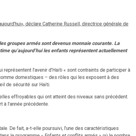
urd’hui», déclare Catherine Russell, directrice générale de
par les groupes armés sont devenus monnaie courante. La
estime qu’aujourd’hui les enfants représentent actuellement
représentent l’avenir d’Haïti « sont contraints de participer à
s comme domestiques – des rôles qui les exposent à des
l de sécurité sur Haïti.
uelles effroyables qui ont atteint des niveaux sans précédent.
t à l’année précédente.
. De fait, a-t-elle poursuivi, l’une des caractéristiques
t dans le programme « Enfants et conflits armés » où le nombre