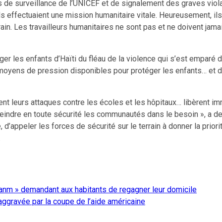
rts de surveillance de l’UNICEF et de signalement des graves vi
ls effectuaient une mission humanitaire vitale. Heureusement, ils
in. Les travailleurs humanitaires ne sont pas et ne doivent jamais
otéger les enfants d’Haïti du fléau de la violence qui s’est empa
 moyens de pression disponibles pour protéger les enfants… et d
t leurs attaques contre les écoles et les hôpitaux… libèrent im
atteindre en toute sécurité les communautés dans le besoin », a
’appeler les forces de sécurité sur le terrain à donner la priorit
.
nsanm » demandant aux habitants de regagner leur domicile
aggravée par la coupe de l’aide américaine