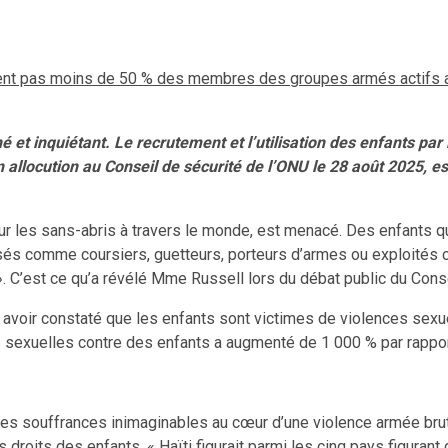
t pas moins de 50 % des membres des groupes armés actifs aujo
né et inquiétant. Le recrutement et l’utilisation des enfants 
on allocution au Conseil de sécurité de l’ONU le 28 août 2025, 
ur les sans-abris à travers le monde, est menacé. Des enfants qui 
isés comme coursiers, guetteurs, porteurs d’armes ou exploité
C’est ce qu’a révélé Mme Russell lors du débat public du Consei
dit avoir constaté que les enfants sont victimes de violences sex
s sexuelles contre des enfants a augmenté de 1 000 % par rappor
s souffrances inimaginables au cœur d’une violence armée brutale
 droits des enfants. « Haïti figurait parmi les cinq pays figuran