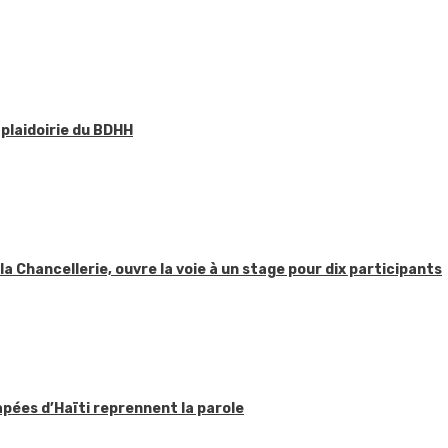
 plaidoirie du BDHH
 la Chancellerie, ouvre la voie à un stage pour dix participants
apées d’Haïti reprennent la parole