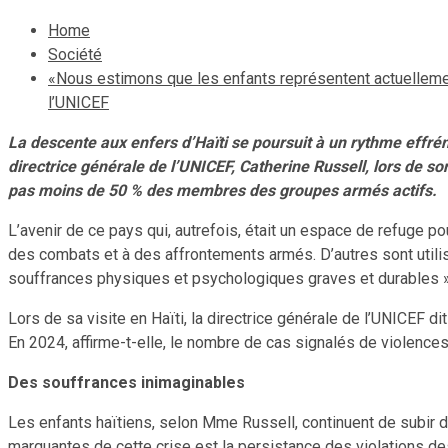
Home
Société
«Nous estimons que les enfants représentent actuellemen
l’UNICEF
La descente aux enfers d’Haïti se poursuit à un rythme effré
directrice générale de l’UNICEF, Catherine Russell, lors de s
pas moins de 50 % des membres des groupes armés actifs.
L’avenir de ce pays qui, autrefois, était un espace de refuge po
des combats et à des affrontements armés. D’autres sont util
souffrances physiques et psychologiques graves et durables ». 
Lors de sa visite en Haïti, la directrice générale de l’UNICEF 
En 2024, affirme-t-elle, le nombre de cas signalés de violence
Des souffrances inimaginables
Les enfants haïtiens, selon Mme Russell, continuent de subir de
marquantes de cette crise est la persistance des violations des