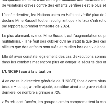
de violations graves contre des enfants vérifiées est le plus 
L’année dernière, les Nations unies en Haïti ont vérifié plus d
déclaré Mme Russell tout en soulignant que « le taux d’infracti
par rapport au premier trimestre de 2024.
Le plus alarmant, avance Mme Russell, est l’augmentation de pr
mutilations. « Il ne faut pas oublier qu’il ne s’agit là que des 
ailleurs que des enfants sont tués et mutilés lors des violenc
Elle dit avoir constaté, également, des cas d’exécutions somm
dans les combats met encore plus en danger la sécurité des enf
L’UNICEF face à la situation
À en croire la directrice générale de l’UNICEF, face à cette situ
besoin – ce qui, a-t-elle ajouté, constitue ainsi une grave viol
dernière, ce nombre a grimpé à 728.
« En refusant l’accès, les groupes armés compromettent la capa