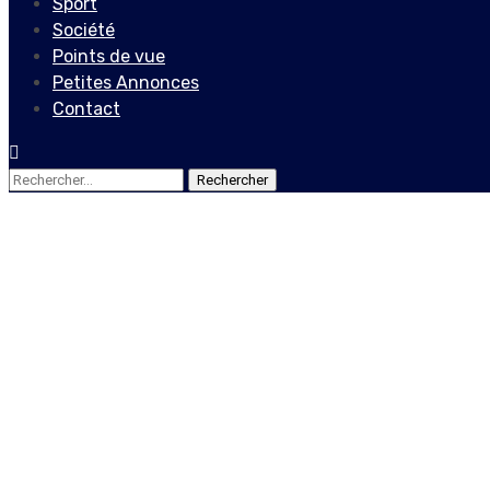
Sport
Société
Points de vue
Petites Annonces
Contact
Rechercher :
Société
«Nous estimons que les enf
membres des groupes armés 
directrice générale de l’UN
31 août 2025
Le Quotidien News