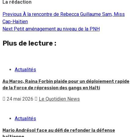
La rédaction
Previous
À la rencontre de Rebecca Guillaume Sam, Miss
Continue
Cap-Haïtien
Reading
Next
Petit aménagement au niveau de la PNH
Plus de lecture :
Actualités
Au Maroc, Raina Forbin plaide pour un déploiement rapide
de la Force de répression des gangs en Haïti
24 mai 2026
Le Quotidien News
Actualités
Mario Andrésol face au défi de refonder la défense
haïtienne