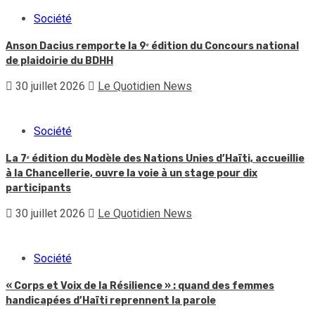
Société
Anson Dacius remporte la 9ᵉ édition du Concours national
de plaidoirie du BDHH
30 juillet 2026
Le Quotidien News
Société
La 7ᵉ édition du Modèle des Nations Unies d’Haïti, accueillie
à la Chancellerie, ouvre la voie à un stage pour dix
participants
30 juillet 2026
Le Quotidien News
Société
« Corps et Voix de la Résilience » : quand des femmes
handicapées d’Haïti reprennent la parole