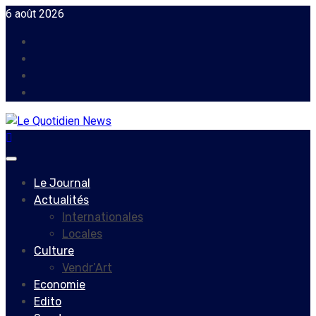
Skip
6 août 2026
to
Facebook
content
Instagram
Twitter
Youtube
Primary
Menu
Le Journal
Actualités
Internationales
Locales
Culture
Vendr’Art
Economie
Edito