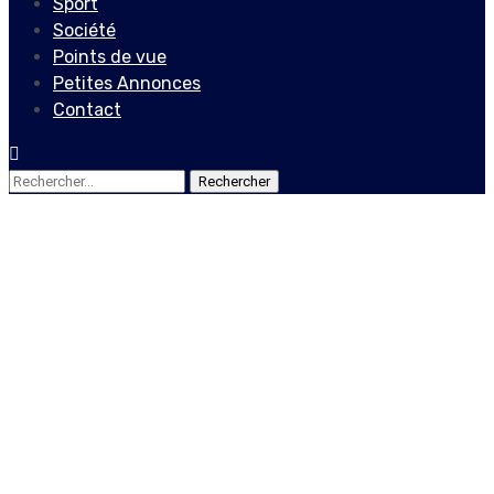
Sport
Société
Points de vue
Petites Annonces
Contact
Rechercher :
Actualités
Locales
Octobre-décembre 2020 :
un trimestre
particulièrement sanglant,
selon la CE-JILAP