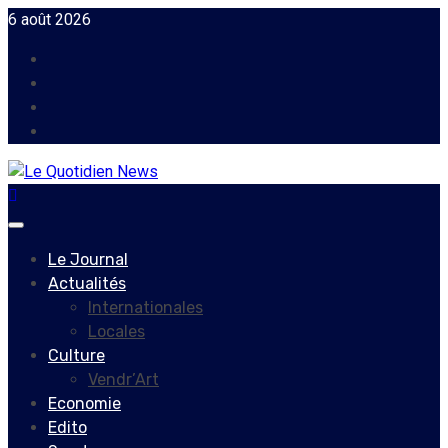
Skip
6 août 2026
to
Facebook
content
Instagram
Twitter
Youtube
Primary
Menu
Le Journal
Actualités
Internationales
Locales
Culture
Vendr’Art
Economie
Edito