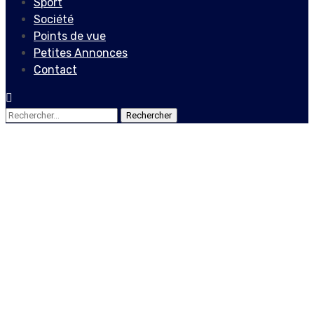
Sport
Société
Points de vue
Petites Annonces
Contact
Rechercher :
Actualités
Où est passé le Premier
Ministre nommé, Fritz
William Michel ?
5 octobre 2019
Ernson Seme