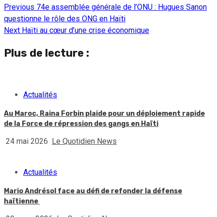
Previous
74e assemblée générale de l’ONU : Hugues Sanon
Continue
questionne le rôle des ONG en Haïti
Reading
Next
Haïti au cœur d’une crise économique
Plus de lecture :
Actualités
Au Maroc, Raina Forbin plaide pour un déploiement rapide
de la Force de répression des gangs en Haïti
24 mai 2026
Le Quotidien News
Actualités
Mario Andrésol face au défi de refonder la défense
haïtienne