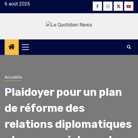
Skip
6 août 2026
Facebook
Instagram
Twitter
Yout
to
content
Primary
Menu
Actualités
Plaidoyer pour un plan
de réforme des
relations diplomatiques