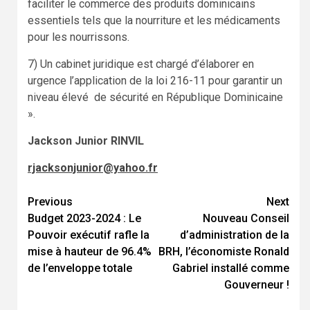
faciliter le commerce des produits dominicains
essentiels tels que la nourriture et les médicaments
pour les nourrissons.
7) Un cabinet juridique est chargé d’élaborer en
urgence l’application de la loi 216-11 pour garantir un
niveau élevé de sécurité en République Dominicaine
».
Jackson Junior RINVIL
rjacksonjunior@yahoo.fr
Continue
Previous
Next
Budget 2023-2024 : Le
Nouveau Conseil
Reading
Pouvoir exécutif rafle la
d’administration de la
mise à hauteur de 96.4%
BRH, l’économiste Ronald
de l’enveloppe totale
Gabriel installé comme
Gouverneur !