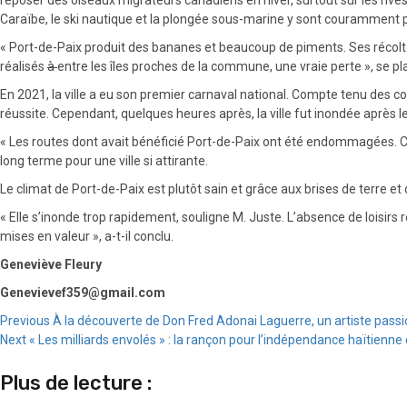
Caraïbe, le ski nautique et la plongée sous-marine y sont couramment 
« Port-de-Paix produit des bananes et beaucoup de piments. Ses récolte
réalisés
à
entre les îles proches de la commune, une vraie perte », se pla
En 2021, la ville a eu son premier carnaval national. Compte tenu des com
réussite. Cependant, quelques heures après, la ville fut inondée après l
« Les routes dont avait bénéficié Port-de-Paix ont été endommagées. Cer
long terme pour une ville si attirante.
Le climat de Port-de-Paix est plutôt sain et grâce aux brises de terre et
« Elle s’inonde trop rapidement, souligne M. Juste. L’absence de loisirs r
mises en valeur », a-t-il conclu.
Geneviève Fleury
Genevievef359@gmail.com
Continue
Previous
À la découverte de Don Fred Adonai Laguerre, un artiste pass
Next
« Les milliards envolés » : la rançon pour l’indépendance haïtienn
Reading
Plus de lecture :