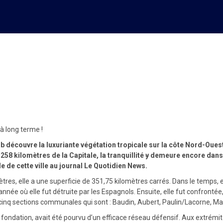
ante nécessitant des investiss
à long terme !
 découvre la luxuriante végétation tropicale sur la côte Nord-Oues
 258 kilomètres de la Capitale, la tranquillité
y
demeure encore dans c
e de cette ville au journal Le Quotidien News.
mètres, elle a une superficie de 351,75 kilomètres carrés. Dans le temps,
, année où elle fut détruite par les Espagnols. Ensuite, elle fut confront
nq sections communales qui sont : Baudin, Aubert, Paulin/Lacorne, Ma
ndation, avait été pourvu d’un efficace réseau défensif. Aux extrémités de