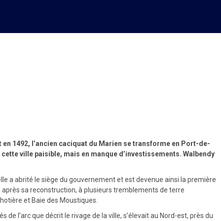
ements à long terme !
t en 1492, l’ancien caciquat du Marien se transforme en Port-de-
ette ville paisible, mais en manque d’investissements
.
Walbendy
 elle a abrité le siège du gouvernement et est devenue ainsi la première
ée, après sa reconstruction, à plusieurs tremblements de terre
hotière et Baie des Moustiques.
 l’arc que décrit le rivage de la ville, s’élevait au Nord-est, près du