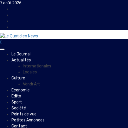
Skip
7 août 2026
to
Facebook
content
Instagram
Twitter
Youtube
Primary
Le Journal
Menu
Actualités
Internationales
Locales
Culture
Vendr’Art
Economie
Edito
Sport
Société
Points de vue
Petites Annonces
Contact