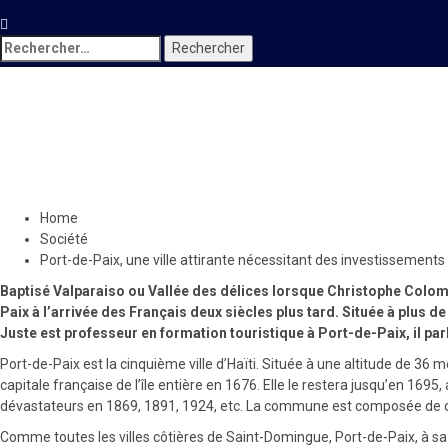
Rechercher :
Société
Port-de-Paix, une ville attir
29 mai 2022
Le Quotidien News
Home
Société
Port-de-Paix, une ville attirante nécessitant des investissements 
Baptisé Valparaiso ou Vallée des délices lorsque Christophe Colomb
Paix à l’arrivée des Français deux siècles plus tard. Située à plus de
Juste est professeur en formation touristique à Port-de-Paix, il parl
Port-de-Paix est la cinquième ville d’Haïti. Située à une altitude de 36 
capitale française de l’île entière en 1676. Elle le restera jusqu’en 1695
dévastateurs en 1869, 1891, 1924, etc. La commune est composée de ci
Comme toutes les villes côtières de Saint-Domingue, Port-de-Paix, à sa fo