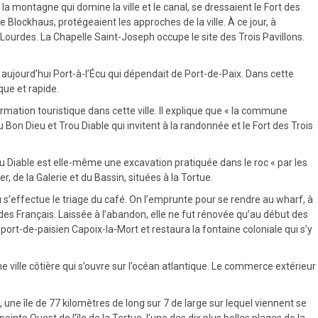
la montagne qui domine la ville et le canal, se dressaient le Fort des
e Blockhaus, protégeaient les approches de la ville. À ce jour, à
Lourdes. La Chapelle Saint-Joseph occupe le site des Trois Pavillons.
ujourd’hui Port-à-l’Écu qui dépendait de Port-de-Paix. Dans cette
ue et rapide.
mation touristique dans cette ville. Il explique que « la commune
Bon Dieu et Trou Diable qui invitent à la randonnée et le Fort des Trois
ou Diable est elle-même une excavation pratiquée dans le roc « par les
r, de la Galerie et du Bassin, situées à la Tortue.
ù s’effectue le triage du café. On l’emprunte pour se rendre au wharf, à
 des Français. Laissée à l’abandon, elle ne fut rénovée qu’au début des
rt-de-paisien Capoix-la-Mort et restaura la fontaine coloniale qui s’y
une ville côtière qui s’ouvre sur l’océan atlantique. Le commerce extérieur
, une île de 77 kilomètres de long sur 7 de large sur lequel viennent se
inte Ouest de l’île de la Tortue, l’une des dix plus belles plages de la