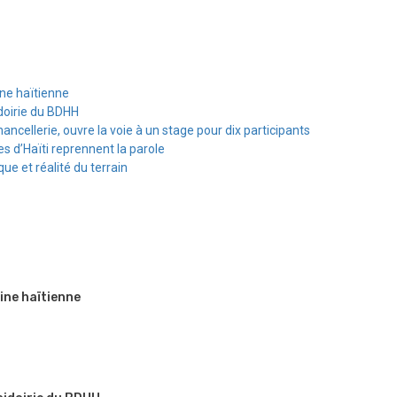
ine haïtienne
doirie du BDHH
hancellerie, ouvre la voie à un stage pour dix participants
s d’Haïti reprennent la parole
e et réalité du terrain
ine haïtienne