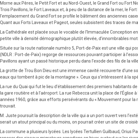
Morne aux Pères, le Petit Fort et au Nord-Ouest, le Grand Fort ou Fort Ni
Trois Pavillons, le Fort Laveaux et, à peu de la distance de la mer, le F
l’emplacement du Grand Fort se profile le bâtiment des anciennes casern
Quant aux Forts Laveaux et Pageot, seules subsistent des traces de m
La Cathédrale est placée sous le vocable de l’Immaculée Conception en
petite ville à densité démographique plutôt élevée, d’innombrables mot
Située sur la route nationale numéro 5, Port-de-Paix est une ville qui 
(NDLR : Port-de-Paix) regorge de ressources pouvant participer à l’essor
Pavillons ayant un passé historique perdu dans l’exode des fils de la ville
La grotte de Trou Bon Dieu est une immense cavité recouverte d’une sort
eaux qui tombent à pic de la montagne ». Ceux qui s’intéressent à la spélé
La rue du Quai qui fut le lieu d’établissement des premiers habitants de 
la gare routière et à l’aéroport. La rue Rebecca unit la place de l’Églis
années 1960, grâce aux efforts persévérants du « Mouvement pour la rég
trouvait.
M. Juste poursuit la description de la ville qui a un port ouvert vers l’ex
serait un atout principal ou du moins, on pourrait créer un site de croi
La commune a plusieurs lycées. Les lycées Tertullien Guilbaud, Orius Paul
reposer des oiseaux migrateurs canadiens en hiver, surtout sur les rives d