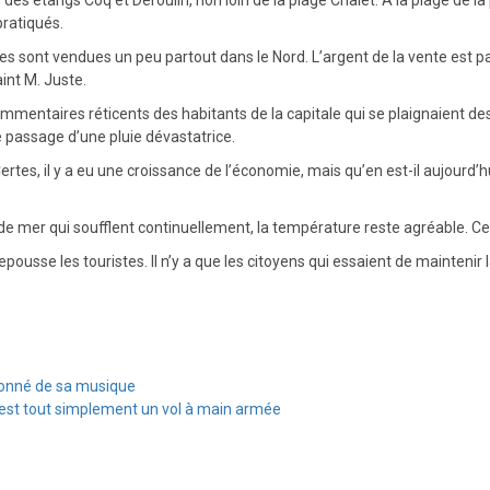
pratiqués.
s sont vendues un peu partout dans le Nord. L’argent de la vente est pa
int M. Juste.
mentaires réticents des habitants de la capitale qui se plaignaient des tr
e passage d’une pluie dévastatrice.
tes, il y a eu une croissance de l’économie, mais qu’en est-il aujourd’h
 de mer qui soufflent continuellement, la température reste agréable. Cep
epousse les touristes. Il n’y a que les citoyens qui essaient de maintenir 
ionné de sa musique
e est tout simplement un vol à main armée