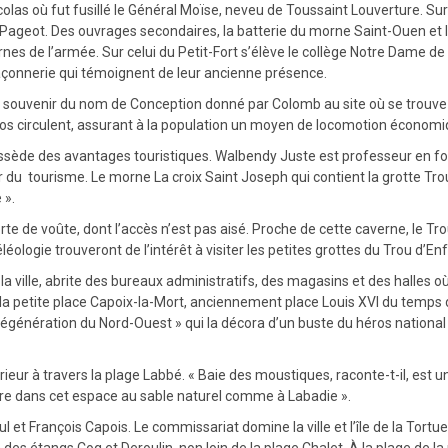
colas où fut fusillé le Général Moïse, neveu de Toussaint Louverture. Sur 
ort Pageot. Des ouvrages secondaires, la batterie du morne Saint-Ouen et l
es de l’armée. Sur celui du Petit-Fort s’élève le collège Notre Dame de 
açonnerie qui témoignent de leur ancienne présence.
 souvenir du nom de Conception donné par Colomb au site où se trouve a
os circulent, assurant à la population un moyen de locomotion économiq
possède des avantages touristiques. Walbendy Juste est professeur en for
 du tourisme. Le morne La croix Saint Joseph qui contient la grotte Trou 
 ».
e de voûte, dont l’accès n’est pas aisé. Proche de cette caverne, le Tr
ologie trouveront de l’intérêt à visiter les petites grottes du Trou d’Enfe
la ville, abrite des bureaux administratifs, des magasins et des halles o
e à la petite place Capoix-la-Mort, anciennement place Louis XVI du temps
énération du Nord-Ouest » qui la décora d’un buste du héros national po
térieur à travers la plage Labbé. « Baie des moustiques, raconte-t-il, est 
sière dans cet espace au sable naturel comme à Labadie ».
 et François Capois. Le commissariat domine la ville et l’île de la Tortue
es étangs Coq et Deroulin, non loin de la plage Chalet. À la plage de la po