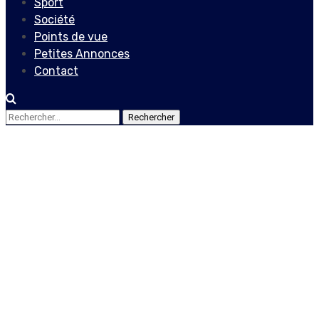
Sport
Société
Points de vue
Petites Annonces
Contact
Rechercher :
Actualités
Pour la justice haïtienne,
l’insécurité, l’instabilité et
la corruption ont été des
ennemis de taille en 2022