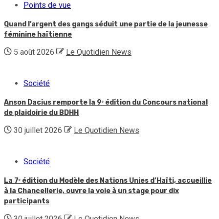
Points de vue
Quand l’argent des gangs séduit une partie de la jeunesse
féminine haïtienne
5 août 2026
Le Quotidien News
Société
Anson Dacius remporte la 9ᵉ édition du Concours national
de plaidoirie du BDHH
30 juillet 2026
Le Quotidien News
Société
La 7ᵉ édition du Modèle des Nations Unies d’Haïti, accueillie
à la Chancellerie, ouvre la voie à un stage pour dix
participants
30 juillet 2026
Le Quotidien News