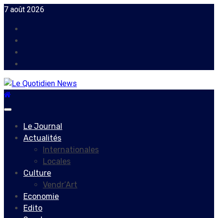
Skip
7 août 2026
to
Facebook
content
Instagram
Twitter
Youtube
Primary
Menu
Le Journal
Actualités
Internationales
Locales
Culture
Vendr’Art
Economie
Edito