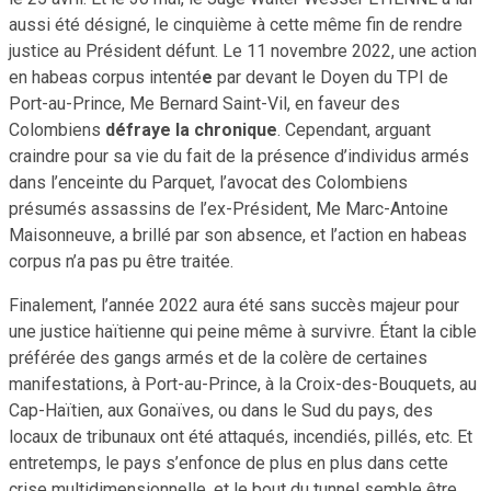
aussi été désigné, le cinquième à cette même fin de rendre
justice au Président défunt. Le 11 novembre 2022, une action
en habeas corpus intenté
e
par devant le Doyen du TPI de
Port-au-Prince, Me Bernard Saint-Vil, en faveur des
Colombiens
défraye la chronique
. Cependant, arguant
craindre pour sa vie du fait de la présence d’individus armés
dans l’enceinte du Parquet, l’avocat des Colombiens
présumés assassins de l’ex-Président, Me Marc-Antoine
Maisonneuve, a brillé par son absence, et l’action en habeas
corpus n’a pas pu être traitée.
Finalement, l’année 2022 aura été sans succès majeur pour
une justice haïtienne qui peine même à survivre. Étant la cible
préférée des gangs armés et de la colère de certaines
manifestations, à Port-au-Prince, à la Croix-des-Bouquets, au
Cap-Haïtien, aux Gonaïves, ou dans le Sud du pays, des
locaux de tribunaux ont été attaqués, incendiés, pillés, etc. Et
entretemps, le pays s’enfonce de plus en plus dans cette
crise multidimensionnelle, et le bout du tunnel semble être