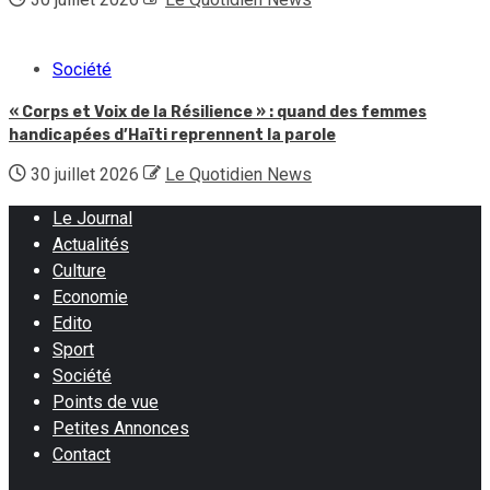
Société
« Corps et Voix de la Résilience » : quand des femmes
handicapées d’Haïti reprennent la parole
30 juillet 2026
Le Quotidien News
Le Journal
Actualités
Culture
Economie
Edito
Sport
Société
Points de vue
Petites Annonces
Contact