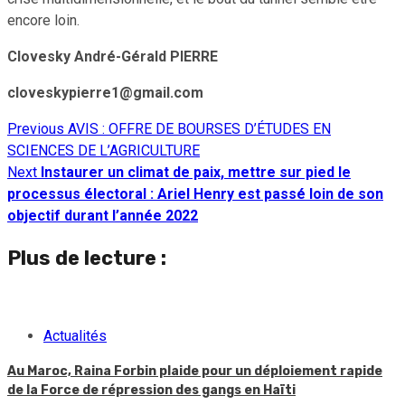
encore loin.
Clovesky André-Gérald PIERRE
cloveskypierre1@gmail.com
Previous
AVIS : OFFRE DE BOURSES D’ÉTUDES EN
Continue
SCIENCES DE L’AGRICULTURE
Reading
Next
Instaurer un climat de paix, mettre sur pied le
processus électoral : Ariel Henry est passé loin de son
objectif durant l’année 2022
Plus de lecture :
Actualités
Au Maroc, Raina Forbin plaide pour un déploiement rapide
de la Force de répression des gangs en Haïti