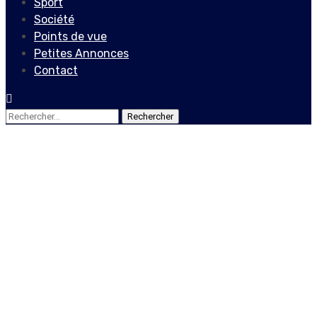
Sport
Société
Points de vue
Petites Annonces
Contact
Rechercher :
Actualités
Locales
Protestation symbolique
contre le meurtre
d’Evelyne Sincère
6 novembre 2020
Le Quotidien News