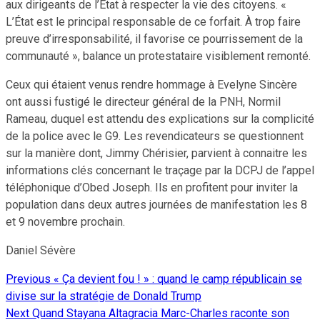
aux dirigeants de l’État à respecter la vie des citoyens. «
L’État est le principal responsable de ce forfait. À trop faire
preuve d’irresponsabilité, il favorise ce pourrissement de la
communauté », balance un protestataire visiblement remonté.
Ceux qui étaient venus rendre hommage à Evelyne Sincère
ont aussi fustigé le directeur général de la PNH, Normil
Rameau, duquel est attendu des explications sur la complicité
de la police avec le G9. Les revendicateurs se questionnent
sur la manière dont, Jimmy Chérisier, parvient à connaitre les
informations clés concernant le traçage par la DCPJ de l’appel
téléphonique d’Obed Joseph. Ils en profitent pour inviter la
population dans deux autres journées de manifestation les 8
et 9 novembre prochain.
Daniel Sévère
Previous
« Ça devient fou ! » : quand le camp républicain se
Continue
divise sur la stratégie de Donald Trump
Reading
Next
Quand Stayana Altagracia Marc-Charles raconte son