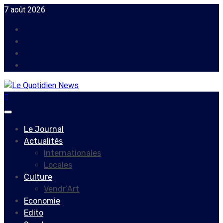
Skip
7 août 2026
to
Facebook
content
Instagram
Twitter
Youtube
Primary
Menu
Le Journal
Actualités
Internationales
Locales
Culture
Vendr’Art
Economie
Edito