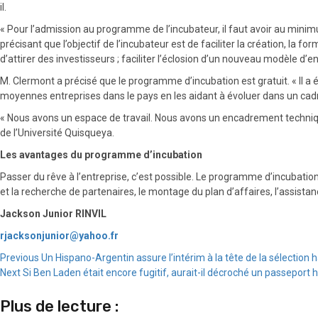
il.
« Pour l’admission au programme de l’incubateur, il faut avoir au minimum
précisant que l’objectif de l’incubateur est de faciliter la création, la 
d’attirer des investisseurs ; faciliter l’éclosion d’un nouveau modèle d
M. Clermont a précisé que le programme d’incubation est gratuit. « Il a
moyennes entreprises dans le pays en les aidant à évoluer dans un cadre 
« Nous avons un espace de travail. Nous avons un encadrement technique e
de l’Université Quisqueya.
Les avantages du programme d’incubation
Passer du rêve à l’entreprise, c’est possible. Le programme d’incubation 
et la recherche de partenaires, le montage du plan d’affaires, l’assista
Jackson Junior RINVIL
rjacksonjunior@yahoo.fr
Continue
Previous
Un Hispano-Argentin assure l’intérim à la tête de la sélection h
Next
Si Ben Laden était encore fugitif, aurait-il décroché un passeport h
Reading
Plus de lecture :