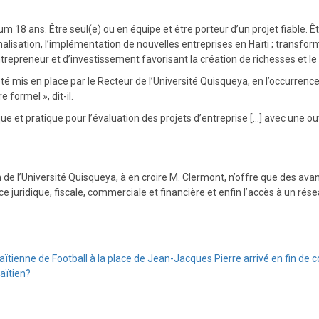
 18 ans. Être seul(e) ou en équipe et être porteur d’un projet fiable. Êtr
formalisation, l’implémentation de nouvelles entreprises en Haïti ; transf
’entrepreneur et d’investissement favorisant la création de richesses et 
 été mis en place par le Recteur de l’Université Quisqueya, en l’occurre
formel », dit-il.
t pratique pour l’évaluation des projets d’entreprise […] avec une ouvert
de l’Université Quisqueya, à en croire M. Clermont, n’offre que des avanta
nce juridique, fiscale, commerciale et financière et enfin l’accès à un r
aïtienne de Football à la place de Jean-Jacques Pierre arrivé en fin de c
aïtien?