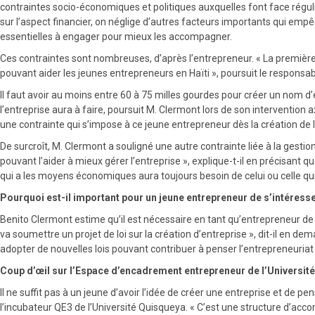
contraintes socio-économiques et politiques auxquelles font face régul
sur l’aspect financier, on néglige d’autres facteurs importants qui empê
essentielles à engager pour mieux les accompagner.
Ces contraintes sont nombreuses, d’après l’entrepreneur. « La première
pouvant aider les jeunes entrepreneurs en Haïti », poursuit le responsab
Il faut avoir au moins entre 60 à 75 milles gourdes pour créer un nom d’
l’entreprise aura à faire, poursuit M. Clermont lors de son interventi
une contrainte qui s’impose à ce jeune entrepreneur dès la création de l’e
De surcroît, M. Clermont a souligné une autre contrainte liée à la gestio
pouvant l’aider à mieux gérer l’entreprise », explique-t-il en précisant qu
qui a les moyens économiques aura toujours besoin de celui ou celle qui a
Pourquoi est-il important pour un jeune entrepreneur de s’intéresser
Benito Clermont estime qu’il est nécessaire en tant qu’entrepreneur de s’
va soumettre un projet de loi sur la création d’entreprise », dit-il en d
adopter de nouvelles lois pouvant contribuer à penser l’entrepreneuria
Coup d’œil sur l’Espace d’encadrement entrepreneur de l’Universit
Il ne suffit pas à un jeune d’avoir l’idée de créer une entreprise et de 
l’incubateur QE3 de l’Université Quisqueya. « C’est une structure d’ac