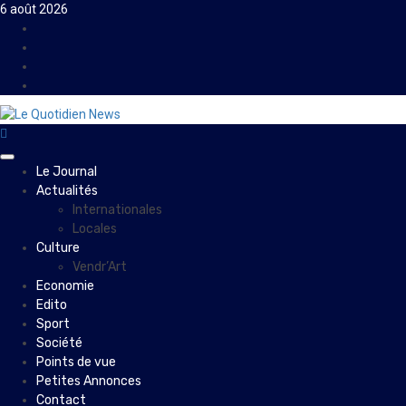
Skip
6 août 2026
to
Facebook
content
Instagram
Twitter
Youtube
Primary
Le Journal
Menu
Actualités
Internationales
Locales
Culture
Vendr’Art
Economie
Edito
Sport
Société
Points de vue
Petites Annonces
Contact