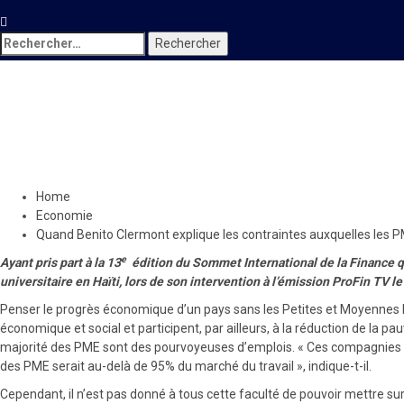
Rechercher :
Economie
Quand Benito Clermont expliqu
6 mai 2023
Le Quotidien News
Home
Economie
Quand Benito Clermont explique les contraintes auxquelles les PM
e
Ayant pris part à la 13
édition du Sommet International de la Finance q
universitaire en Haïti, lors de son intervention à l’émission ProFin TV 
Penser le progrès économique d’un pays sans les Petites et Moyennes E
économique et social et participent, par ailleurs, à la réduction de la p
majorité des PME sont des pourvoyeuses d’emplois. « Ces compagnies crée
des PME serait au-delà de 95% du marché du travail », indique-t-il.
Cependant, il n’est pas donné à tous cette faculté de pouvoir mettre sur