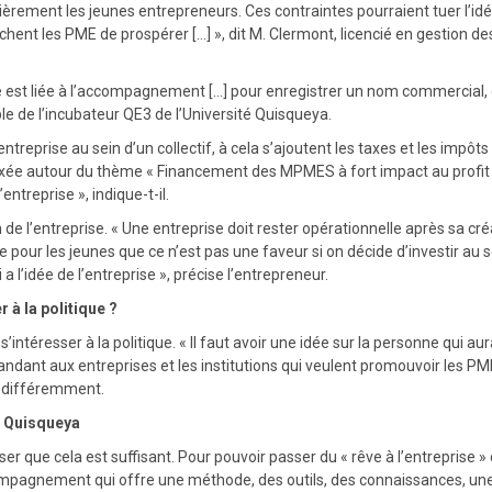
ièrement les jeunes entrepreneurs. Ces contraintes pourraient tuer l’id
chent les PME de prospérer […] », dit M. Clermont, licencié en gestion de
 est liée à l’accompagnement […] pour enregistrer un nom commercial, c’
le de l’incubateur QE3 de l’Université Quisqueya.
entreprise au sein d’un collectif, à cela s’ajoutent les taxes et les im
on axée autour du thème « Financement des MPMES à fort impact au profit
ntreprise », indique-t-il.
n de l’entreprise. « Une entreprise doit rester opérationnelle après sa c
e pour les jeunes que ce n’est pas une faveur si on décide d’investir au se
 l’idée de l’entreprise », précise l’entrepreneur.
 à la politique ?
intéresser à la politique. « Il faut avoir une idée sur la personne qui au
emandant aux entreprises et les institutions qui veulent promouvoir les P
t différemment.
é Quisqueya
penser que cela est suffisant. Pour pouvoir passer du « rêve à l’entrepri
compagnement qui offre une méthode, des outils, des connaissances, une 