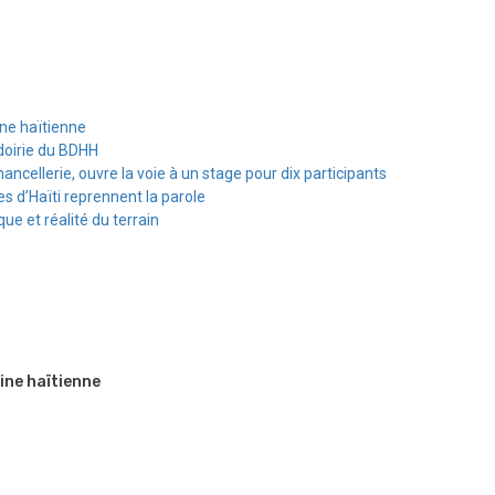
ine haïtienne
doirie du BDHH
hancellerie, ouvre la voie à un stage pour dix participants
s d’Haïti reprennent la parole
e et réalité du terrain
ine haïtienne