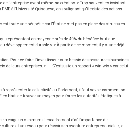
ée de l’entreprise avant même sa création. « Trop souvent en insistant
s PME à l’Université Quisqueya, en soulignant qu’il existe des actions
est toute une péripétie car l’État ne met pas en place des structures
pôts qui représentent en moyenne près de 40% du bénéfice brut que
 du développement durable ». « À partir de ce moment, il y a une déjà
réation. Pour ce faire, l’investisseur aura besoin des ressources humaines
in de leurs entreprises. « […] C’est juste un rapport « win-win » car celui
ra à représenter la collectivité au Parlement, il faut savoir comment on
ME en Haïti de trouver un moyen pour forcer les autorités étatiques à
se » cela exige un minimum d’encadrement d’où l’importance de
culture et un réseau pour réussir son aventure entrepreneuriale », dit-