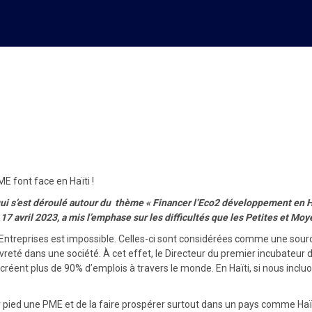
e les contraintes auxquelles 
E font face en Haïti !
ui s’est déroulé autour du thème « Financer l’Eco2 développement en Ha
le 17 avril 2023, a mis l’emphase sur les difficultés que les Petites et 
ntreprises est impossible. Celles-ci sont considérées comme une sourc
auvreté dans une société. À cet effet, le Directeur du premier incubateur
nt plus de 90% d’emplois à travers le monde. En Haïti, si nous incluons 
 pied une PME et de la faire prospérer surtout dans un pays comme Haïti. 