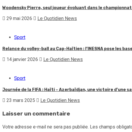
Woodensky Pierre, seul joueur évoluant dans le championnat h
29 mai 2026
Le Quotidien News
Sport
Relance du volley-ball au Cap-Haïtien : l’INESNA pose les ba
14 janvier 2026
Le Quotidien News
Sport
Journée de la FIFA : Haïti – Azerbaïdjan, une victoire d’une 
23 mars 2025
Le Quotidien News
Laisser un commentaire
Votre adresse e-mail ne sera pas publiée.
Les champs obligato