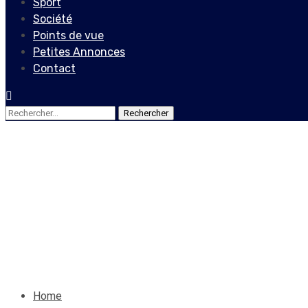
Sport
Société
Points de vue
Petites Annonces
Contact
Rechercher :
Sport
Un Hispano-Argentin assure l
à la place de Jean-Jacques P
5 mai 2023
Le Quotidien News
Home