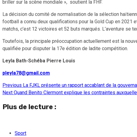
briller sur la scène mondiale », soutient la FHF.
La décision du comité de normalisation de la sélection haïtien
football a connu deux qualifications pour la Gold Cup en 2021 
matchs, c’est 12 victoires et 52 buts marqués. L’aventure se te
Toutefois, la principale préoccupation actuellement est la nouvel
qualifiée pour disputer la 17e édition de ladite compétition.
Leyla Bath-Schéba Pierre Louis
pleyla78@gmail.com
Previous
La FJKL présente un rapport accablant de la gouverna
Continue
Next
Quand Benito Clermont explique les contraintes auxquelles
Reading
Plus de lecture :
Sport