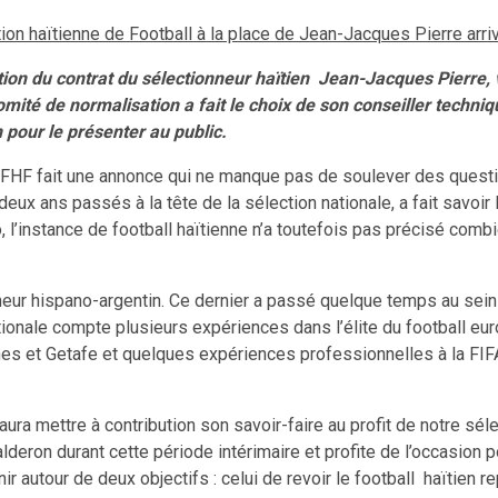
tion haïtienne de Football à la place de Jean-Jacques Pierre arriv
tion du contrat du sélectionneur haïtien Jean-Jacques Pierre,
comité de normalisation a fait le choix de son conseiller techni
n pour le présenter au public.
 FHF fait une annonce qui ne manque pas de soulever des questi
s deux ans passés à la tête de la sélection nationale, a fait savoi
 l’instance de football haïtienne n’a toutefois pas précisé combi
eur hispano-argentin. Ce dernier a passé quelque temps au sein 
ationale compte plusieurs expériences dans l’élite du football eu
s et Getafe et quelques expériences professionnelles à la FIFA, 
ura mettre à contribution son savoir-faire au profit de notre sélec
lderon durant cette période intérimaire et profite de l’occasion po
ir autour de deux objectifs : celui de revoir le football haïtien re