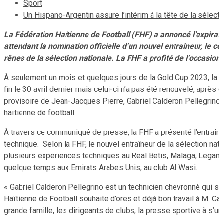
Sport
Un Hispano-Argentin assure l’intérim à la tête de la sélec
La Fédération Haïtienne de Football (FHF) a annoncé l’expira
attendant la nomination officielle d’un nouvel entraîneur, le 
rênes de la sélection nationale. La FHF a profité de l’occasio
À seulement un mois et quelques jours de la Gold Cup 2023, la
fin le 30 avril dernier mais celui-ci n’a pas été renouvelé, aprè
provisoire de Jean-Jacques Pierre, Gabriel Calderon Pellegrino,
haïtienne de football.
À travers ce communiqué de presse, la FHF a présenté l’entraîn
technique. Selon la FHF, le nouvel entraîneur de la sélection n
plusieurs expériences techniques au Real Betis, Malaga, Legane
quelque temps aux Emirats Arabes Unis, au club Al Wasi.
« Gabriel Calderon Pellegrino est un technicien chevronné qui sa
Haïtienne de Football souhaite d’ores et déjà bon travail à M. Ca
grande famille, les dirigeants de clubs, la presse sportive à s’un