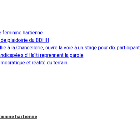
e féminine haïtienne
 de plaidoirie du BDHH
ie à la Chancellerie, ouvre la voie à un stage pour dix participan
ndicapées d’Haïti reprennent la parole
ocratique et réalité du terrain
éminine haïtienne