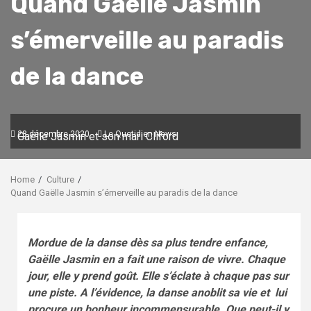
Quand Gaëlle Jasmin
s’émerveille au paradis
de la dance
28 décembre 2020
Le Quotidien News
Gaëlle Jasmin et son mari Cliford
Home
Culture
Quand Gaëlle Jasmin s’émerveille au paradis de la dance
Mordue de la danse dès sa plus tendre enfance,
Gaëlle Jasmin en a fait une raison de vivre. Chaque
jour, elle y prend goût. Elle s’éclate à chaque pas sur
une piste. A l’évidence, la danse anoblit sa vie et lui
procure un bonheur incommensurable. Que peut-il y