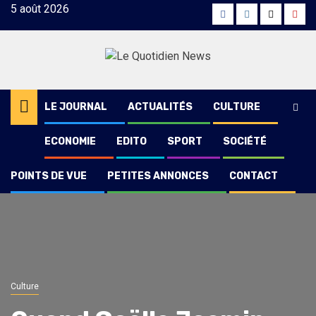
Skip
5 août 2026
Facebook
Instagram
Twitter
Yout
to
content
LE JOURNAL
ACTUALITÉS
CULTURE
ECONOMIE
EDITO
SPORT
SOCIÉTÉ
POINTS DE VUE
PETITES ANNONCES
CONTACT
Culture