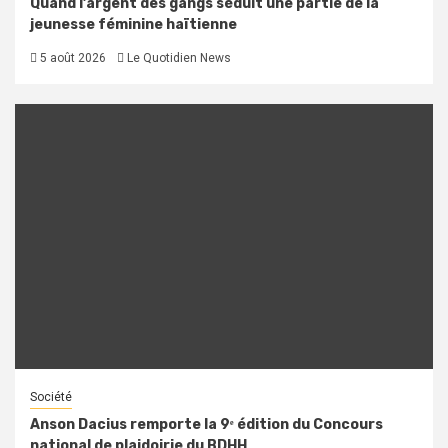
Quand l’argent des gangs séduit une partie de la
jeunesse féminine haïtienne
5 août 2026
Le Quotidien News
Société
Anson Dacius remporte la 9ᵉ édition du Concours
national de plaidoirie du BDHH