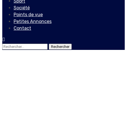
Sport
Société
Points de vue
Petites Annonces
Contact
Rechercher :
Actualités
Rencontre importante à
Washington pour la
planification de la Mission
Multinationale d’Appui à la