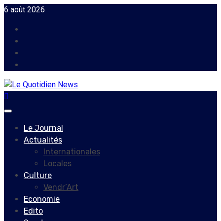
Skip
6 août 2026
to
Facebook
content
Instagram
Twitter
Youtube
Primary
Menu
Le Journal
Actualités
Internationales
Locales
Culture
Vendr’Art
Economie
Edito