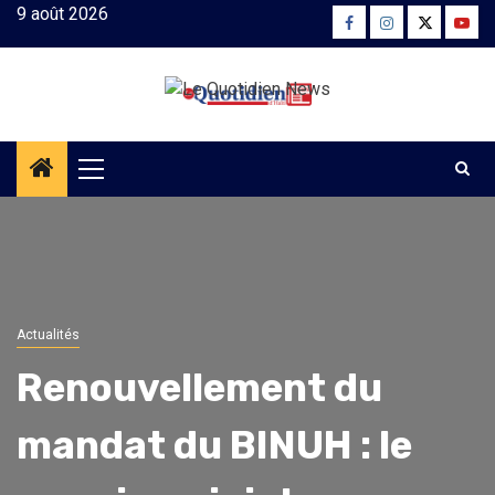
Skip
9 août 2026
Facebook
Instagram
Twitter
Yout
to
content
Primary
Menu
Actualités
Renouvellement du
mandat du BINUH : le