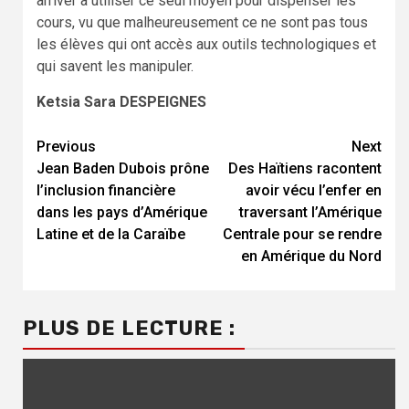
arriver à utiliser ce seul moyen pour dispenser les
cours, vu que malheureusement ce ne sont pas tous
les élèves qui ont accès aux outils technologiques et
qui savent les manipuler.
Ketsia Sara DESPEIGNES
Continue
Previous
Next
Jean Baden Dubois prône
Des Haïtiens racontent
Reading
l’inclusion financière
avoir vécu l’enfer en
dans les pays d’Amérique
traversant l’Amérique
Latine et de la Caraïbe
Centrale pour se rendre
en Amérique du Nord
PLUS DE LECTURE :