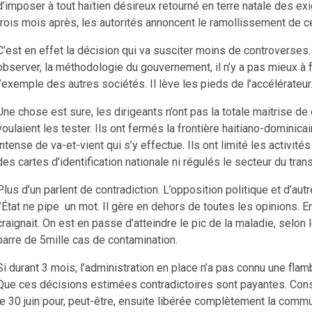
d’imposer à tout haïtien désireux retourné en terre natale des ex
trois mois après, les autorités annoncent le ramollissement de 
C’est en effet la décision qui va susciter moins de controverses.
observer, la méthodologie du gouvernement, il n’y a pas mieux à fa
l’exemple des autres sociétés. Il lève les pieds de l’accélérateur
Une chose est sure, les dirigeants n’ont pas la totale maitrise de
voulaient les tester. Ils ont fermés la frontière haitiano-dominica
intense de va-et-vient qui s’y effectue. Ils ont limité les activit
des cartes d’identification nationale ni régulés le secteur du tr
Plus d’un parlent de contradiction. L’opposition politique et d’au
l’État ne pipe un mot. Il gère en dehors de toutes les opinions. En
craignait. On est en passe d’atteindre le pic de la maladie, selon l
barre de 5mille cas de contamination.
Si durant 3 mois, l’administration en place n’a pas connu une flam
Que ces décisions estimées contradictoires sont payantes. Cons
le 30 juin pour, peut-être, ensuite libérée complètement la commu