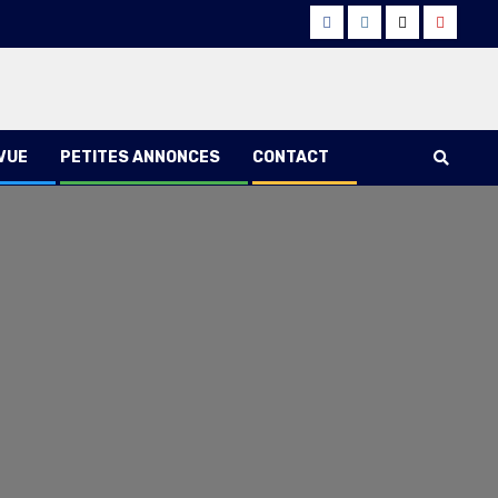
Facebook
Instagram
Twitter
Youtub
 VUE
PETITES ANNONCES
CONTACT