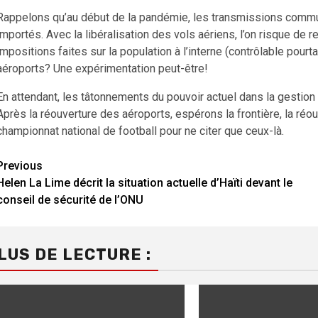
Rappelons qu’au début de la pandémie, les transmissions commu
importés. Avec la libéralisation des vols aériens, l’on risque de r
impositions faites sur la population à l’interne (contrôlable pourta
aéroports? Une expérimentation peut-être!
En attendant, les tâtonnements du pouvoir actuel dans la gestion 
Après la réouverture des aéroports, espérons la frontière, la réo
championnat national de football pour ne citer que ceux-là.
Previous
Continue
Helen La Lime décrit la situation actuelle d’Haïti devant le
Reading
conseil de sécurité de l’ONU
LUS DE LECTURE :