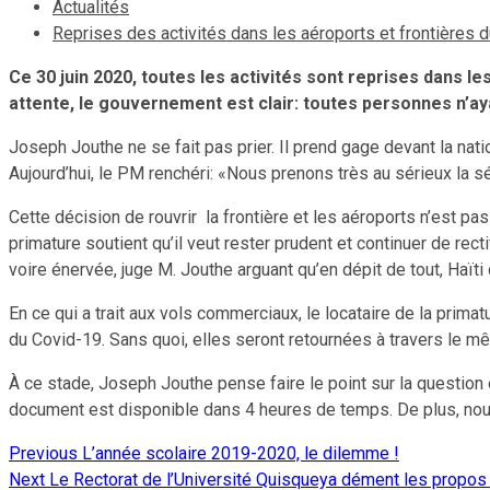
Actualités
Reprises des activités dans les aéroports et frontières d
Ce 30 juin 2020, toutes les activités sont reprises dans les
attente, le gouvernement est clair: toutes personnes n’a
Joseph Jouthe ne se fait pas prier. Il prend gage devant la nat
Aujourd’hui, le PM renchéri: «Nous prenons très au sérieux la séc
Cette décision de rouvrir la frontière et les aéroports n’est p
primature soutient qu’il veut rester prudent et continuer de rec
voire énervée, juge M. Jouthe arguant qu’en dépit de tout, Haïti
En ce qui a trait aux vols commerciaux, le locataire de la prim
du Covid-19. Sans quoi, elles seront retournées à travers le m
À ce stade, Joseph Jouthe pense faire le point sur la question e
document est disponible dans 4 heures de temps. De plus, nou
Previous
L’année scolaire 2019-2020, le dilemme !
Continue
Next
Le Rectorat de l’Université Quisqueya dément les propos