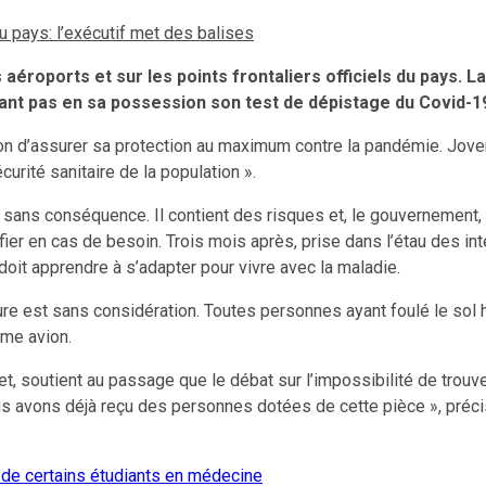
u pays: l’exécutif met des balises
 aéroports et sur les points frontaliers officiels du pays. La
yant pas en sa possession son test de dépistage du Covid-
ion d’assurer sa protection au maximum contre la pandémie. Joven
urité sanitaire de la population ».
as sans conséquence. Il contient des risques et, le gouvernement
tifier en cas de besoin. Trois mois après, prise dans l’étau des i
 doit apprendre à s’adapter pour vivre avec la maladie.
ature est sans considération. Toutes personnes ayant foulé le sol
ême avion.
t, soutient au passage que le débat sur l’impossibilité de trouve
s avons déjà reçu des personnes dotées de cette pièce », préci
 de certains étudiants en médecine