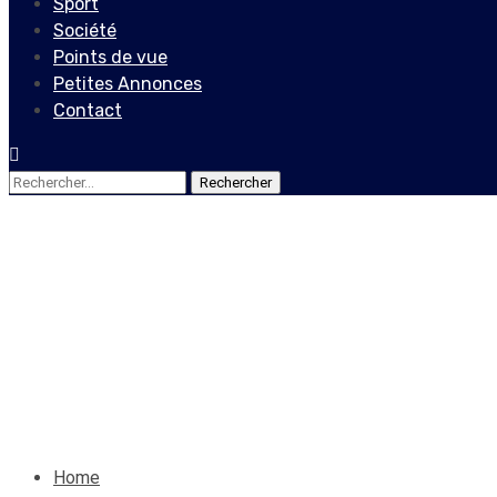
Sport
Société
Points de vue
Petites Annonces
Contact
Rechercher :
Actualités
Reprises des activités dans 
balises
30 juin 2020
Le Quotidien News
Home