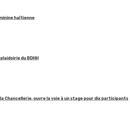
éminine haïtienne
 plaidoirie du BDHH
 la Chancellerie, ouvre la voie à un stage pour dix participants