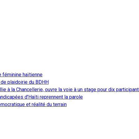
e féminine haïtienne
 de plaidoirie du BDHH
ie à la Chancellerie, ouvre la voie à un stage pour dix participan
ndicapées d’Haïti reprennent la parole
ocratique et réalité du terrain