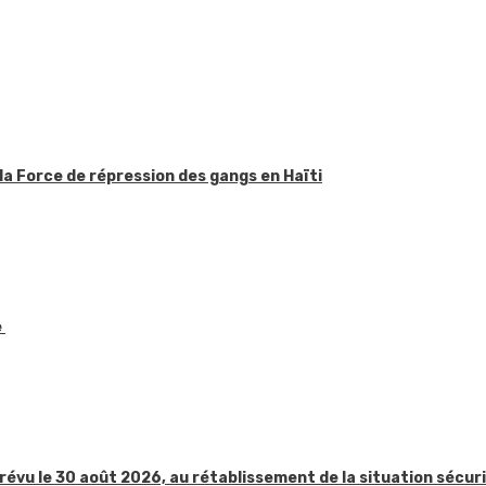
la Force de répression des gangs en Haïti
e
révu le 30 août 2026, au rétablissement de la situation sécur