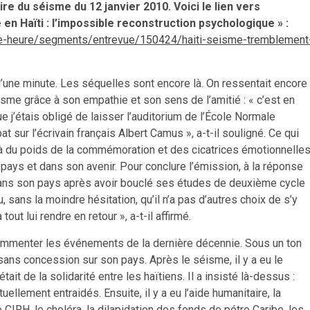
e du séisme du 12 janvier 2010. Voici le lien vers
en Haïti : l’impossible reconstruction psychologique » :
ere-heure/segments/entrevue/150424/haiti-seisme-tremblement
’une minute. Les séquelles sont encore là. On ressentait encore
isme grâce à son empathie et son sens de l’amitié : « c’est en
e j’étais obligé de laisser l’auditorium de l’École Normale
 sur l’écrivain français Albert Camus », a-t-il souligné. Ce qui
à du poids de la commémoration et des cicatrices émotionnelles
 pays et dans son avenir. Pour conclure l’émission, à la réponse
r dans son pays après avoir bouclé ses études de deuxième cycle
u, sans la moindre hésitation, qu’il n’a pas d’autres choix de s’y
tout lui rendre en retour », a-t-il affirmé.
 commenter les événements de la dernière décennie. Sous un ton
 sans concession sur son pays. Après le séisme, il y a eu le
it de la solidarité entre les haïtiens. Il a insisté là-dessus :
uellement entraidés. Ensuite, il y a eu l’aide humanitaire, la
 CIRH, le choléra, la dilapidation des fonds de pétro Caribe, les