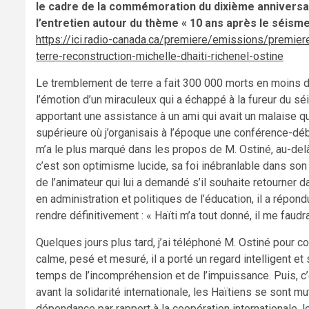
le cadre de la commémoration du dixième anniversair
l’entretien autour du thème «
10 ans après le séisme 
https://ici.radio-canada.ca/premiere/emissions/premi
terre-reconstruction-michelle-dhaiti-richenel-ostine
Le tremblement de terre a fait 300 000 morts en moins d
l’émotion d’un miraculeux qui a échappé à la fureur du sé
apportant une assistance à un ami qui avait un malaise qu
supérieure où j’organisais à l’époque une conférence-débat
m’a le plus marqué dans les propos de M. Ostiné, au-del
c’est son optimisme lucide, sa foi inébranlable dans son
de l’animateur qui lui a demandé s’il souhaite retourne
en administration et politiques de l’éducation, il a répond
rendre définitivement : « Haïti m’a tout donné, il me faudra 
Quelques jours plus tard, j’ai téléphoné M. Ostiné pour
calme, pesé et mesuré, il a porté un regard intelligent et
temps de l’incompréhension et de l’impuissance. Puis, c’éta
avant la solidarité internationale, les Haïtiens se sont mut
dépendance par rapport à la coopération internationale, le