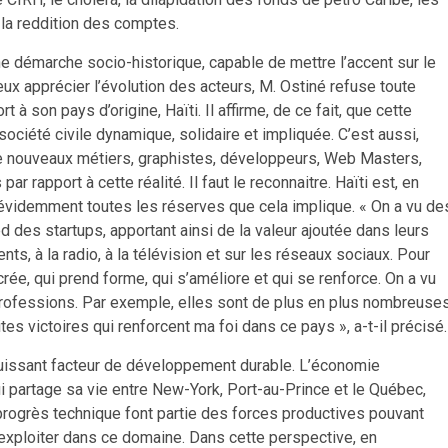
 la reddition des comptes.
ne démarche socio-historique, capable de mettre l’accent sur le
x apprécier l’évolution des acteurs, M. Ostiné refuse toute
 à son pays d’origine, Haïti. Il affirme, de ce fait, que cette
société civile dynamique, solidaire et impliquée. C’est aussi,
 de nouveaux métiers, graphistes, développeurs, Web Masters,
r rapport à cette réalité. Il faut le reconnaitre. Haïti est, en
 évidemment toutes les réserves que cela implique. « On a vu de
ed des startups, apportant ainsi de la valeur ajoutée dans leurs
s, à la radio, à la télévision et sur les réseaux sociaux. Pour
rée, qui prend forme, qui s’améliore et qui se renforce. On a vu
rofessions. Par exemple, elles sont de plus en plus nombreuse
tes victoires qui renforcent ma foi dans ce pays », a-t-il précisé.
 puissant facteur de développement durable. L’économie
i partage sa vie entre New-York, Port-au-Prince et le Québec,
le progrès technique font partie des forces productives pouvant
à exploiter dans ce domaine. Dans cette perspective, en