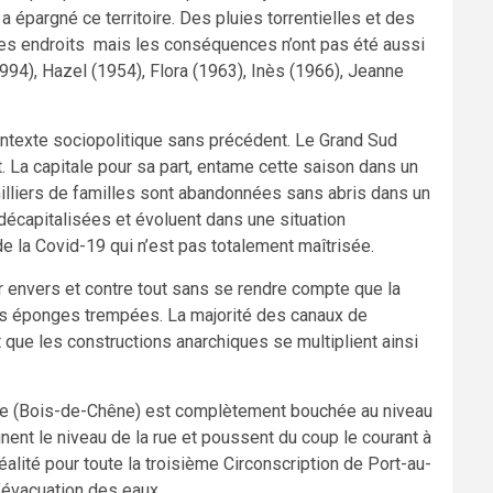
a épargné ce territoire. Des pluies torrentielles et des
ues endroits mais les conséquences n’ont pas été aussi
94), Hazel (1954), Flora (1963), Inès (1966), Jeanne
ontexte sociopolitique sans précédent. Le Grand Sud
. La capitale pour sa part, entame cette saison dans un
milliers de familles sont abandonnées sans abris dans un
t décapitalisées et évoluent dans une situation
e la Covid-19 qui n’est pas totalement maîtrisée.
oir envers et contre tout sans se rendre compte que la
des éponges trempées. La majorité des canaux de
 que les constructions anarchiques se multiplient ainsi
tale (Bois-de-Chêne) est complètement bouchée au niveau
gnent le niveau de la rue et poussent du coup le courant à
éalité pour toute la troisième Circonscription de Port-au-
’évacuation des eaux.