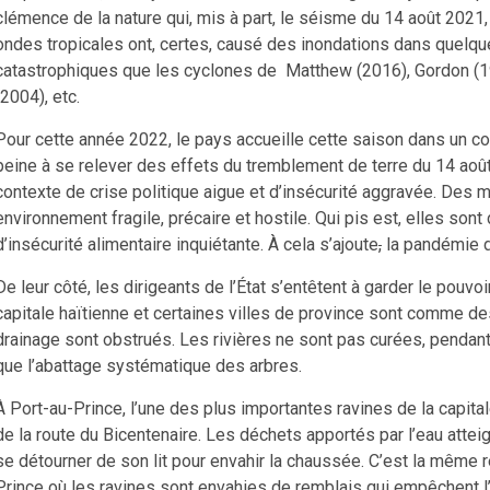
clémence de la nature qui, mis à part, le séisme du 14 août 2021, 
ondes tropicales ont, certes, causé des inondations dans quelq
catastrophiques que les cyclones de
Matthew (2016), Gordon (19
(2004), etc.
Pour cette année 2022, le pays accueille cette saison dans un c
peine à se relever des effets du tremblement de terre du 14 août
contexte de crise politique aigue et d’insécurité aggravée. Des 
environnement fragile, précaire et hostile. Qui pis est, elles son
d’insécurité alimentaire inquiétante. À cela s’ajoute
,
la pandémie d
De leur côté, les dirigeants de l’État s’entêtent à garder le pouv
capitale haïtienne et certaines villes de province sont comme 
drainage sont obstrués. Les rivières ne sont pas curées, pendant
que l’abattage systématique des arbres.
À Port-au-Prince, l’une des plus importantes ravines de la capi
de la route du Bicentenaire. Les déchets apportés par l’eau attei
se détourner de son lit pour envahir la chaussée. C’est la même r
Prince où les ravines sont envahies de remblais qui empêchent l