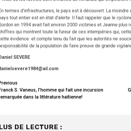
En termes d’infrastructures, le pays est à découvert. La moindr
pays tout entier est en état d’alerte. Il faut rappeler que le cyc
Gordon en 1994 avait fait environ 2000 victimes et Jeanne plu
chiffres qui montrent toute la fureur de ces intempéries qui, ce
cette évidence et compte tenu du fait que les autorités ne soucie
responsabilité de la population de faire preuve de grande vigilan
Daniel SEVERE
danielsevere1984@ail.com
Continue
Previous
Franck S. Vaneus, l’homme qui fait une incursion
G
Reading
remarquée dans la littérature haïtienne!
LUS DE LECTURE :