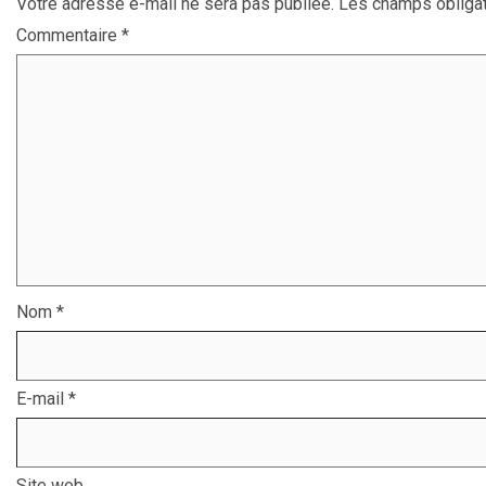
Votre adresse e-mail ne sera pas publiée.
Les champs obligat
Commentaire
*
Nom
*
E-mail
*
Site web