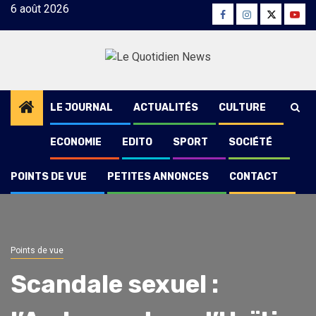
Skip
6 août 2026
Facebook
Instagram
Twitter
Yout
to
content
LE JOURNAL
ACTUALITÉS
CULTURE
ECONOMIE
EDITO
SPORT
SOCIÉTÉ
POINTS DE VUE
PETITES ANNONCES
CONTACT
Points de vue
Scandale sexuel :