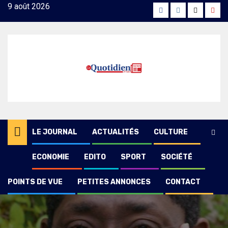
Skip
9 août 2026
Facebook
Instagram
Twitter
Yout
to
content
LE JOURNAL
ACTUALITÉS
CULTURE
ECONOMIE
EDITO
SPORT
SOCIÉTÉ
POINTS DE VUE
PETITES ANNONCES
CONTACT