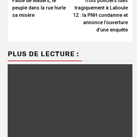
Faute de leaders, le
Trois policiers tués
Reading
peuple dans la rue hurle
tragiquement à Laboule
sa misère
12 : la PNH condamne et
annonce l’ouverture
d’une enquête
PLUS DE LECTURE :