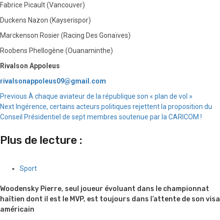
Fabrice Picault (Vancouver)
Duckens Nazon (Kayserispor)
Marckenson Rosier (Racing Des Gonaïves)
Roobens Phellogène (Ouanaminthe)
Rivalson Appoleus
rivalsonappoleus09@gmail.com
Continue
Previous
À chaque aviateur de la république son « plan de vol »
Next
Ingérence, certains acteurs politiques rejettent la proposition du
Reading
Conseil Présidentiel de sept membres soutenue par la CARICOM !
Plus de lecture :
Sport
Woodensky Pierre, seul joueur évoluant dans le championnat
haïtien dont il est le MVP, est toujours dans l’attente de son visa
américain