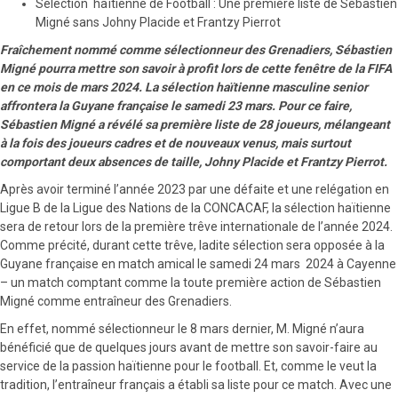
Sélection haïtienne de Football : Une première liste de Sébastien
Migné sans Johny Placide et Frantzy Pierrot
Fraîchement nommé comme sélectionneur des Grenadiers, Sébastien
Migné pourra mettre son savoir à profit lors de cette fenêtre de la FIFA
en ce mois de mars 2024. La sélection haïtienne masculine senior
affrontera la Guyane française le samedi 23 mars. Pour ce faire,
Sébastien Migné a révélé sa première liste de 28 joueurs, mélangeant
à la fois des joueurs cadres et de nouveaux venus, mais surtout
comportant deux absences de taille, Johny Placide et Frantzy Pierrot.
Après avoir terminé l’année 2023 par une défaite et une relégation en
Ligue B de la Ligue des Nations de la CONCACAF, la sélection haïtienne
sera de retour lors de la première trêve internationale de l’année 2024.
Comme précité, durant cette trêve, ladite sélection sera opposée à la
Guyane française en match amical le samedi 24 mars 2024 à Cayenne
– un match comptant comme la toute première action de Sébastien
Migné comme entraîneur des Grenadiers.
En effet, nommé sélectionneur le 8 mars dernier, M. Migné n’aura
bénéficié que de quelques jours avant de mettre son savoir-faire au
service de la passion haïtienne pour le football. Et, comme le veut la
tradition, l’entraîneur français a établi sa liste pour ce match. Avec une