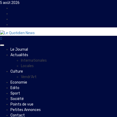
Skip
5 août 2026
to
Facebook
content
Instagram
Twitter
Youtube
Primary
Le Journal
Menu
Actualités
Internationales
Locales
Culture
Vendr’Art
Economie
Edito
Sport
Société
Points de vue
Petites Annonces
Contact