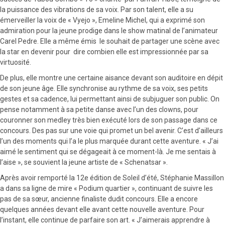
la puissance des vibrations de sa voix. Par son talent, elle a su
émerveiller la voix de « Vyejo », Emeline Michel, qui a exprimé son
admiration pour la jeune prodige dans le show matinal de l’animateur
Carel Pedre. Elle a même émis le souhait de partager une scène avec
la star en devenir pour dire combien elle est impressionnée par sa
virtuosité.
De plus, elle montre une certaine aisance devant son auditoire en dépit
de son jeune âge. Elle synchronise au rythme de sa voix, ses petits
gestes et sa cadence, lui permettant ainsi de subjuguer son public. On
pense notamment à sa petite danse avec l’un des clowns, pour
couronner son medley très bien exécuté lors de son passage dans ce
concours. Des pas sur une voie qui promet un bel avenir. C’est d’ailleurs
l’un des moments qui l’a le plus marquée durant cette aventure. « J’ai
aimé le sentiment qui se dégageait à ce moment-là. Je me sentais à
l’aise », se souvient la jeune artiste de « Schenatsar ».
Après avoir remporté la 12e édition de Soleil d’été, Stéphanie Massillon
a dans sa ligne de mire « Podium quartier », continuant de suivre les
pas de sa sœur, ancienne finaliste dudit concours. Elle a encore
quelques années devant elle avant cette nouvelle aventure. Pour
l’instant, elle continue de parfaire son art. « J’aimerais apprendre à