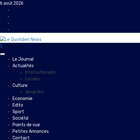
Skip
6 août 2026
to
Facebook
content
Instagram
Twitter
Youtube
Primary
Le Journal
Menu
Actualités
Internationales
Locales
Culture
Vendr’Art
Economie
Edito
Sport
Société
Points de vue
Petites Annonces
Contact