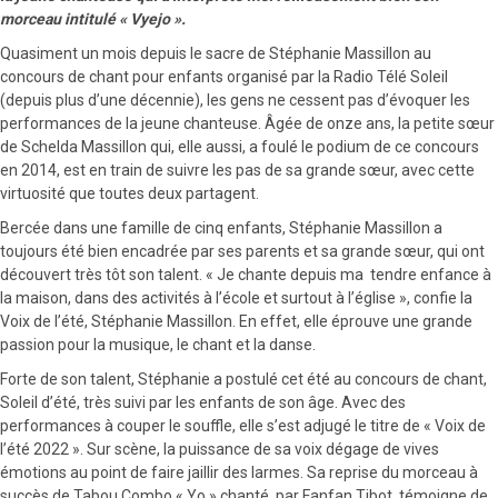
morceau intitulé « Vyejo ».
Quasiment un mois depuis le sacre de Stéphanie Massillon au
concours de chant pour enfants organisé par la Radio Télé Soleil
(depuis plus d’une décennie), les gens ne cessent pas d’évoquer les
performances de la jeune chanteuse. Âgée de onze ans, la petite sœur
de Schelda Massillon qui, elle aussi, a foulé le podium de ce concours
en 2014, est en train de suivre les pas de sa grande sœur, avec cette
virtuosité que toutes deux partagent.
Bercée dans une famille de cinq enfants, Stéphanie Massillon a
toujours été bien encadrée par ses parents et sa grande sœur, qui ont
découvert très tôt son talent. « Je chante depuis ma tendre enfance à
la maison, dans des activités à l’école et surtout à l’église », confie la
Voix de l’été, Stéphanie Massillon. En effet, elle éprouve une grande
passion pour la musique, le chant et la danse.
Forte de son talent, Stéphanie a postulé cet été au concours de chant,
Soleil d’été, très suivi par les enfants de son âge. Avec des
performances à couper le souffle, elle s’est adjugé le titre de « Voix de
l’été 2022 ». Sur scène, la puissance de sa voix dégage de vives
émotions au point de faire jaillir des larmes. Sa reprise du morceau à
succès de Tabou Combo « Yo » chanté par Fanfan Tibot, témoigne de