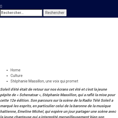
Rechercher :
Culture
Stéphanie Massillon, une
voix qui promet
25 septembre 2022
Le Quotidien News
Home
Culture
Stéphanie Massillon, une voix qui promet
Soleil d’été était de retour sur nos écrans cet été et c’est la jeune
pépite de « Schenatsar », Stéphanie Massillon, qui a raflé la mise pour
cette 12e édition. Son parcours sur la scène de la Radio Télé Soleil a
marqué les esprits, en particulier celui de la baronne de la musique
haïtienne, Emeline Michel, qui espère un jour partager une scène avec
la jeune chanteuse qui a interprété merveilleusement bien son