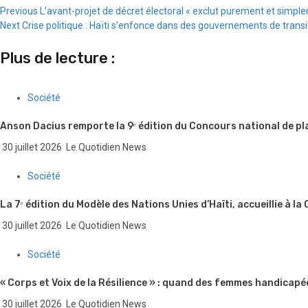
Continue
Previous
L’avant-projet de décret électoral « exclut purement et simple
Next
Crise politique : Haïti s’enfonce dans des gouvernements de transit
Reading
Plus de lecture :
Société
Anson Dacius remporte la 9ᵉ édition du Concours national de pl
30 juillet 2026
Le Quotidien News
Société
La 7ᵉ édition du Modèle des Nations Unies d’Haïti, accueillie à la
30 juillet 2026
Le Quotidien News
Société
« Corps et Voix de la Résilience » : quand des femmes handicapé
30 juillet 2026
Le Quotidien News