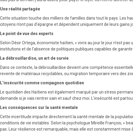
Une réalité partagée
Cette situation touche des milliers de familles dans tout le pays. Les ha
citoyens n’ont pas d’épargne et dépendent uniquement de leurs gains jo
Le point de vue des experts
Selon Désir Ortega, économiste haïtien, « vivre au jour le jour n’est pas 
institutions et de l’absence de politiques publiques capables de garantir
La débrouillardise, un art de survie
Dans ce contexte, la débrouillardise devient une compétence essentielle.
revente de matériaux recyclables, ou migration temporaire vers des zone
L’insécurité comme compagnon quotidien
Le quotidien des Haïtiens est également marqué par un stress permanent 
demande si je vais rentrer sain et sauf chez moi. L’insécurité est parto
Les conséquences sur la santé mentale
Cette incertitude impacte directement la santé mentale de la populati
conditions de vie instables. Selon la psychologue Mireille François, « b
pas. Leur résilience est remarquable, mais elle est constamment mise à