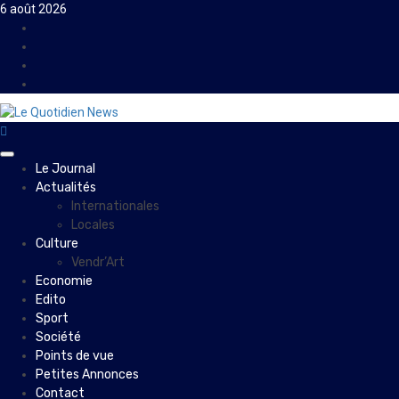
Skip
6 août 2026
to
Facebook
content
Instagram
Twitter
Youtube
Primary
Le Journal
Menu
Actualités
Internationales
Locales
Culture
Vendr’Art
Economie
Edito
Sport
Société
Points de vue
Petites Annonces
Contact