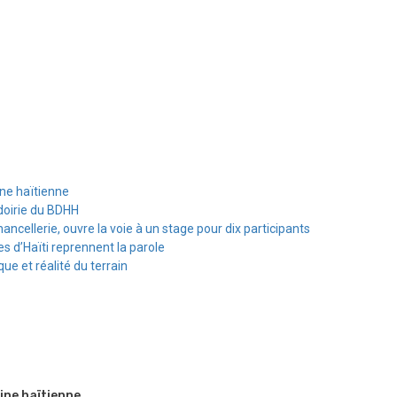
ine haïtienne
doirie du BDHH
hancellerie, ouvre la voie à un stage pour dix participants
s d’Haïti reprennent la parole
e et réalité du terrain
ine haïtienne