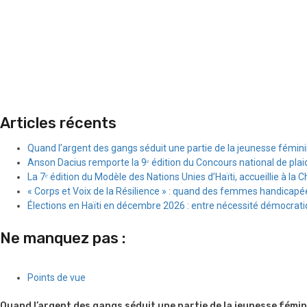
Articles récents
Quand l’argent des gangs séduit une partie de la jeunesse fémin
Anson Dacius remporte la 9ᵉ édition du Concours national de plai
La 7ᵉ édition du Modèle des Nations Unies d’Haïti, accueillie à la C
« Corps et Voix de la Résilience » : quand des femmes handicapée
Élections en Haïti en décembre 2026 : entre nécessité démocratiqu
Ne manquez pas :
Points de vue
Quand l’argent des gangs séduit une partie de la jeunesse fémin