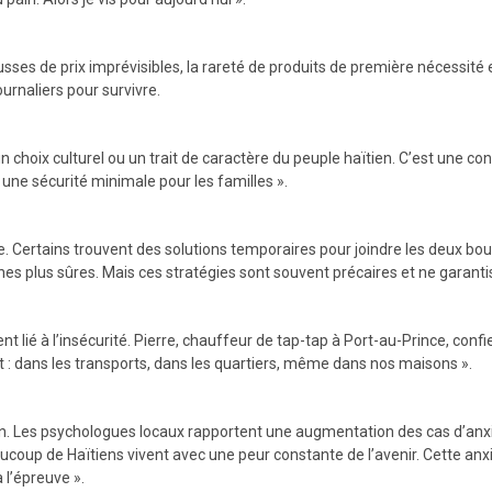
usses de prix imprévisibles, la rareté de produits de première nécessité 
urnaliers pour survivre.
un choix culturel ou un trait de caractère du peuple haïtien. C’est une co
 une sécurité minimale pour les familles ».
 Certains trouvent des solutions temporaires pour joindre les deux bouts 
s plus sûres. Mais ces stratégies sont souvent précaires et ne garantis
lié à l’insécurité. Pierre, chauffeur de tap-tap à Port-au-Prince, confi
ut : dans les transports, dans les quartiers, même dans nos maisons ».
on. Les psychologues locaux rapportent une augmentation des cas d’anx
eaucoup de Haïtiens vivent avec une peur constante de l’avenir. Cette anx
 l’épreuve ».