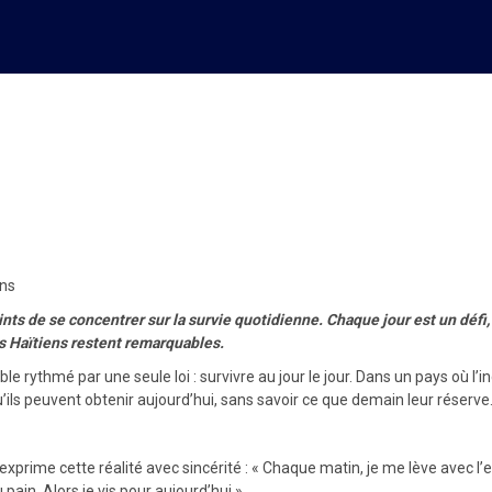
preuve quotidienne de nombreux
ens
raints de se concentrer sur la survie quotidienne. Chaque jour est un défi
ces Haïtiens restent remarquables.
e rythmé par une seule loi : survivre au jour le jour. Dans un pays où l’
’ils peuvent obtenir aujourd’hui, sans savoir ce que demain leur réserve
prime cette réalité avec sincérité : « Chaque matin, je me lève avec l’
ain. Alors je vis pour aujourd’hui ».