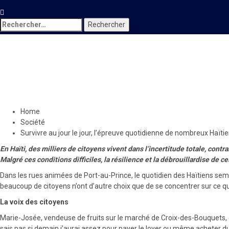
Rechercher :
Société
Survivre au jour le jour, l’é
7 novembre 2025
Le Quotidien News
Home
Société
Survivre au jour le jour, l’épreuve quotidienne de nombreux Haïti
En Haïti, des milliers de citoyens vivent dans l’incertitude totale, cont
Malgré ces conditions difficiles, la résilience et la débrouillardise de 
Dans les rues animées de Port-au-Prince, le quotidien des Haïtiens sembl
beaucoup de citoyens n’ont d’autre choix que de se concentrer sur ce qu
La voix des citoyens
Marie-Josée, vendeuse de fruits sur le marché de Croix-des-Bouquets, ex
sais pas si demain j’aurai assez pour payer le loyer ou même acheter du p