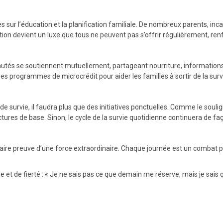
ur l’éducation et la planification familiale. De nombreux parents, incapa
tion devient un luxe que tous ne peuvent pas s’offrir régulièrement, ren
utés se soutiennent mutuellement, partageant nourriture, informations 
des programmes de microcrédit pour aider les familles à sortir de la surv
de survie, il faudra plus que des initiatives ponctuelles. Comme le souli
ctures de base. Sinon, le cycle de la survie quotidienne continuera de fa
ire preuve d’une force extraordinaire. Chaque journée est un combat pou
t de fierté : « Je ne sais pas ce que demain me réserve, mais je sais q