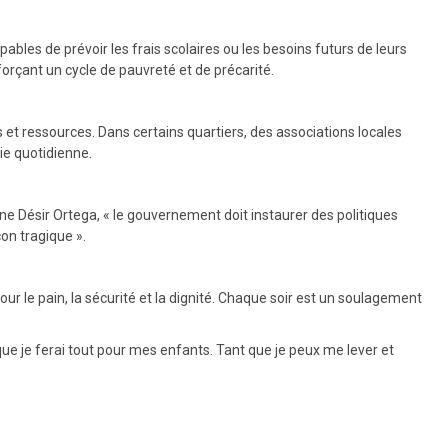
bles de prévoir les frais scolaires ou les besoins futurs de leurs
forçant un cycle de pauvreté et de précarité.
et ressources. Dans certains quartiers, des associations locales
ie quotidienne.
gne Désir Ortega, « le gouvernement doit instaurer des politiques
çon tragique ».
r le pain, la sécurité et la dignité. Chaque soir est un soulagement
ue je ferai tout pour mes enfants. Tant que je peux me lever et