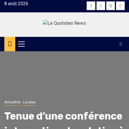
Skip
8 août 2026
Facebook
Instagram
Twitter
Yout
to
content
Primary
Menu
Actualités
Locales
Tenue d’une conférence