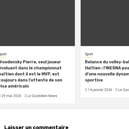
Sport
Sport
Woodensky Pierre, seul joueur
Relance du volley-bal
évoluant dans le championnat
Haïtien : l’INESNA po
haïtien dont il est le MVP, est
d’une nouvelle dyna
toujours dans l’attente de son
sportive
visa américain
14 janvier 2026
Le Quo
29 mai 2026
Le Quotidien News
Laisser un commentaire