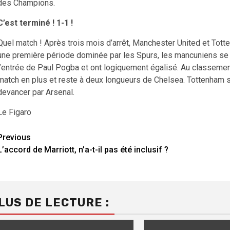
des Champions.
C’est terminé ! 1-1 !
Quel match ! Après trois mois d’arrêt, Manchester United et Tot
une première période dominée par les Spurs, les mancuniens s
l’entrée de Paul Pogba et ont logiquement égalisé. Au classemen
match en plus et reste à deux longueurs de Chelsea. Tottenham s
devancer par Arsenal.
Le Figaro
Continue
Previous
L’accord de Marriott, n’a-t-il pas été inclusif ?
Reading
LUS DE LECTURE :