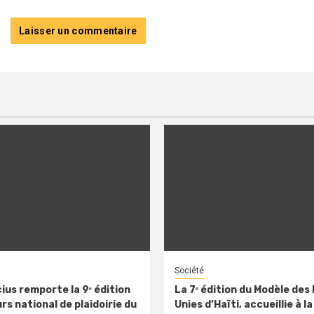
Société
ius remporte la 9ᵉ édition
La 7ᵉ édition du Modèle des
s national de plaidoirie du
Unies d’Haïti, accueillie à la