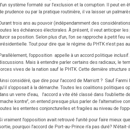
d’un système formaté sur l’exclusion et la corruption. Il peut e
de prudence ou par la pratique routinière, il va laisser un palmarè
Durant trois ans au pouvoir (indépendamment des considérations
toutes les échéances électorales. À présent, il veut anticiper les
durcir sa position. Selon plus d’un, l’on se rapproche à petit feu 
présidentielle. Tout pour dire que le régime du PHTK n’est pas a
Parallèlement, l’opposition appelle à un accord politique inclus
discussions. Mais à entendre parler certains des radicaux, le term
forces vives de la nation sauf le PHTK. Cette dernière structure s
Ainsi considéré, que dire pour l’accord de Marriott ? Sauf Fanmi l
qu’il s’opposait à la démarche. Toutes les coalitions politiques
dans un verre d’eau, l’accord a vite été classé dans l’oubliette de
‘’mache kontre’’, on entend presque plus parler de l’alternative c
toutes les ententes conjoncturelles et fragiles au niveau de l’op
Si vraiment l’opposition avait retrouvé l’unité pour faire mieux q
sortie, pourquoi l’accord de Port-au-Prince n’a pas duré? N’était-i