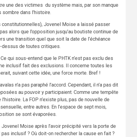
n être une des victimes du système mais, par son manque
s sombre dans l’histoire.
 constitutionnelles), Jovenel Moise a laissé passer
 pas alors que l’opposition jusqu’au boutiste continue de
vers une transition quel que soit la date de l’échéance
u-dessus de toutes critiques.
if. Ce qui sous-entend que le PHTK n’est pas exclu des
e inclusif fait des exclusions. Il concerne toutes les
erait, suivant cette idée, une force morte. Bref !
avalas n’a pas paraphé l’accord. Cependant, il n’a pas dit
 opposées au pouvoir y participaient. Comme une tempête
 l’histoire. La FOP n’existe plus, pas de nouvelle de
onsensuelle, entre autres. En l’espace de sept mois,
position se sont évaporées.
ue Jovenel Moise après l’avoir précipité vers la porte de
l pas inclusif ? Où doit-on rechercher la cause en fait ?