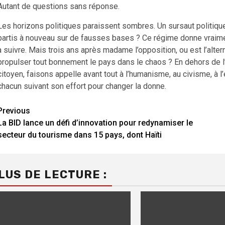
Autant de questions sans réponse.
Les horizons politiques paraissent sombres. Un sursaut politiq
partis à nouveau sur de fausses bases ? Ce régime donne vraime
à suivre. Mais trois ans après madame l’opposition, ou est l’alte
propulser tout bonnement le pays dans le chaos ? En dehors de l’
citoyen, faisons appelle avant tout à l’humanisme, au civisme, à l
chacun suivant son effort pour changer la donne.
Continue
Previous
La BID lance un défi d’innovation pour redynamiser le
Reading
secteur du tourisme dans 15 pays, dont Haïti
LUS DE LECTURE :