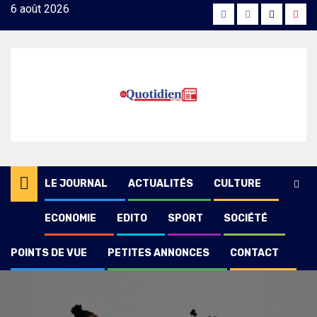
Skip
6 août 2026
Facebook
Instagram
Twitter
Yout
to
content
LE JOURNAL
ACTUALITÉS
CULTURE
ECONOMIE
EDITO
SPORT
SOCIÉTÉ
POINTS DE VUE
PETITES ANNONCES
CONTACT