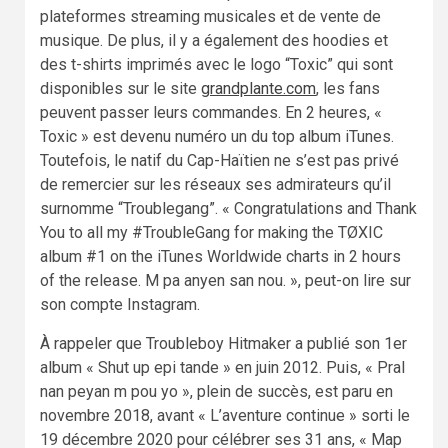
plateformes streaming musicales et de vente de
musique. De plus, il y a également des hoodies et
des t-shirts imprimés avec le logo “Toxic” qui sont
disponibles sur le site
grandplante.com
, les fans
peuvent passer leurs commandes. En 2 heures, «
Toxic » est devenu numéro un du top album iTunes.
Toutefois, le natif du Cap-Haïtien ne s’est pas privé
de remercier sur les réseaux ses admirateurs qu’il
surnomme “Troublegang”. « Congratulations and Thank
You to all my #TroubleGang for making the TØXIC
album #1 on the iTunes Worldwide charts in 2 hours
of the release. M pa anyen san nou. », peut-on lire sur
son compte Instagram.
À rappeler que Troubleboy Hitmaker a publié son 1er
album « Shut up epi tande » en juin 2012. Puis, « Pral
nan peyan m pou yo », plein de succès, est paru en
novembre 2018, avant « L’aventure continue » sorti le
19 décembre 2020 pour célébrer ses 31 ans, « Map