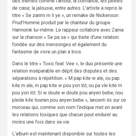
des thèmes comme l’amour, la confiance, les peines
de cœur, la jalousie, entre autres. L’artiste a repris le
titre « Se zanmi m li ye », un remake de Nickenson
Prud’Homme produit par le chanteur du groupe
Harmonik lui-même. Le rappeur collabore avec Zama
sur la chanson « Se pa sa » qui traite d’une relation
fondée sur des mensonges et également du
fantasme de vivre un plan à trois.
Dans le titre « Toxic feat. Vee », le duo présente une
relation inséparable en dépit des disputes et des
séparations à répétition. « M pap kite w ale, ou pap
kite m ale, m pap kite w pou yon lòt, ou pa vle kite m
pou yon lòt. Si w doute w doute pou anyen bebe, nou
plede kite tounen pou anyen bebe », lancent-ils sur ce
morceau qui, comme son nom l’indique met en avant
les relations toxiques que chacun peut endurer au
moins une fois dans sa vie.
L’album est maintenant disponible sur toutes les