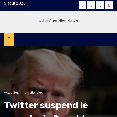
Skip
6 août 2026
Facebook
Instagram
Twitter
Yout
to
content
Primary
Menu
Actualités
Internationales
Twitter suspend le