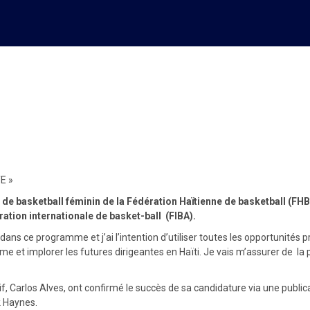
U AU PROGRAMME « FIBA ADE
E »
sketball féminin de la Fédération Haïtienne de basketball (FHB), a
ation internationale de basket-ball (FIBA).
é dans ce programme et j’ai l’intention d’utiliser toutes les opportunit
t implorer les futures dirigeantes en Haïti. Je vais m’assurer de la pro
utif, Carlos Alves, ont confirmé le succès de sa candidature via une publ
k Haynes.