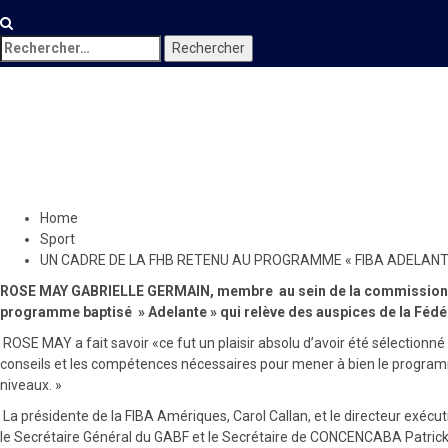
Rechercher :
Sport
UN CADRE DE LA FHB RETEN
5 juin 2020
Le Quotidien News
Home
Sport
UN CADRE DE LA FHB RETENU AU PROGRAMME « FIBA ADELANT
ROSE MAY GABRIELLE GERMAIN, membre au sein de la commission de ba
programme baptisé » Adelante » qui relève des auspices de la Fédér
ROSE MAY a fait savoir «ce fut un plaisir absolu d’avoir été sélectionn
conseils et les compétences nécessaires pour mener à bien le programme e
niveaux. »
La présidente de la FIBA ​​Amériques, Carol Callan, et le directeur exéc
le Secrétaire Général du GABF et le Secrétaire de CONCENCABA Patric