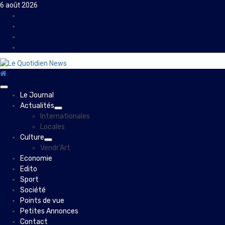
Skip
6 août 2026
to
Facebook
content
Instagram
Twitter
Youtube
Primary
Le Journal
Menu
Actualités
Internationales
Locales
Culture
Vendr’Art
Economie
Edito
Sport
Société
Points de vue
Petites Annonces
Contact