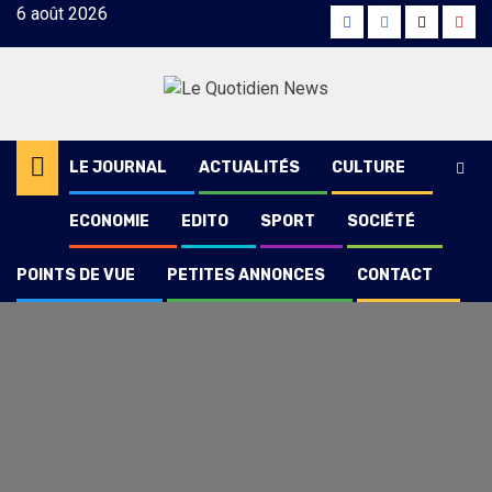
Skip
6 août 2026
Facebook
Instagram
Twitter
Yout
to
content
LE JOURNAL
ACTUALITÉS
CULTURE
ECONOMIE
EDITO
SPORT
SOCIÉTÉ
POINTS DE VUE
PETITES ANNONCES
CONTACT