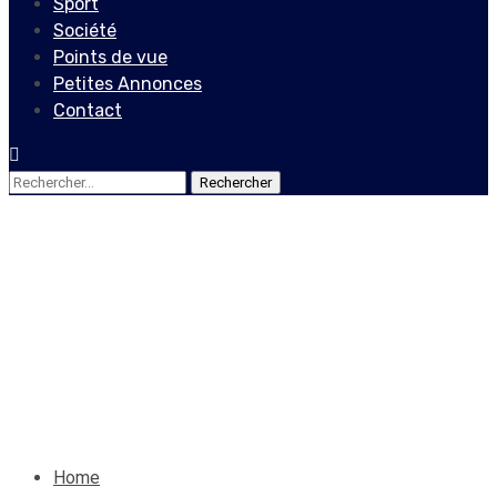
Sport
Société
Points de vue
Petites Annonces
Contact
Rechercher :
Economie
Un nouveau conseil à la
tête de la BNC
26 novembre 2019
Jean Wedson Fortil
Home