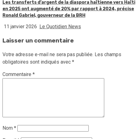
Les transferts d’argent de la diaspora haïtienne vers Haïti
en 2025 ont augmenté de 20% par rapport à 2024, précise
Ronald Gabriel, gouverneur de la BRH
11 janvier 2026
Le Quotidien News
Laisser un commentaire
Votre adresse e-mail ne sera pas publiée.
Les champs
obligatoires sont indiqués avec
*
Commentaire
*
Nom
*