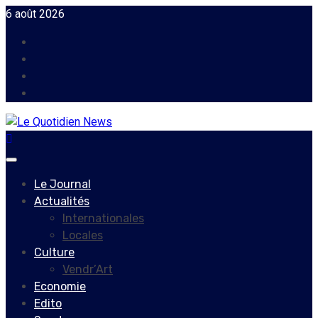
Skip
6 août 2026
to
Facebook
content
Instagram
Twitter
Youtube
Primary
Menu
Le Journal
Actualités
Internationales
Locales
Culture
Vendr’Art
Economie
Edito