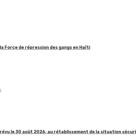
la Force de répression des gangs en Haïti
e
révu le 30 août 2026, au rétablissement de la situation sécur