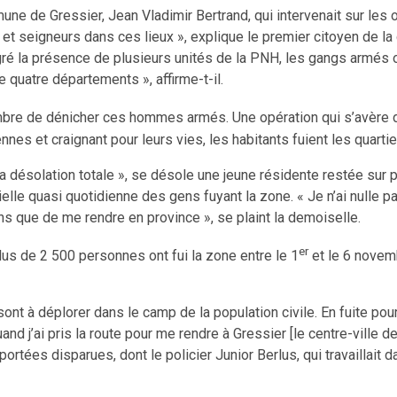
ne de Gressier, Jean Vladimir Bertrand, qui intervenait sur les
 et seigneurs dans ces lieux », explique le premier citoyen de la
gré la présence de plusieurs unités de la PNH, les gangs armés on
e quatre départements », affirme-t-il.
re de dénicher ces hommes armés. Une opération qui s’avère diff
nes et craignant pour leurs vies, les habitants fuient les quartie
la désolation totale », se désole une jeune résidente restée sur pl
quasi quotidienne des gens fuyant la zone. « Je n’ai nulle part o
ions que de me rendre en province », se plaint la demoiselle.
er
plus de 2 500 personnes ont fui la zone entre le 1
et le 6 novemb
ont à déplorer dans le camp de la population civile. En fuite p
nd j’ai pris la route pour me rendre à Gressier [le centre-ville d
t portées disparues, dont le policier Junior Berlus, qui travaill