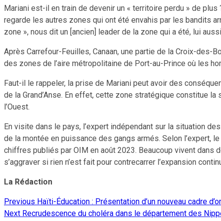
Mariani est-il en train de devenir un « territoire perdu » de plus
regarde les autres zones qui ont été envahis par les bandits armé
zone », nous dit un [ancien] leader de la zone qui a été, lui aussi
Après Carrefour-Feuilles, Canaan, une partie de la Croix-des-B
des zones de l’aire métropolitaine de Port-au-Prince où les homm
Faut-il le rappeler, la prise de Mariani peut avoir des conséq
de la Grand’Anse. En effet, cette zone stratégique constitue l
l’Ouest.
En visite dans le pays, l’expert indépendant sur la situation de
de la montée en puissance des gangs armés. Selon l’expert, le
chiffres publiés par OIM en août 2023. Beaucoup vivent dans d
s’aggraver si rien n’est fait pour contrecarrer l’expansion con
La Rédaction
Previous
Haïti-Éducation : Présentation d’un nouveau cadre d’ori
Continue
Next
Recrudescence du choléra dans le département des Nippes: