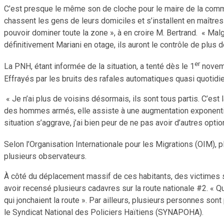
C’est presque le même son de cloche pour le maire de la commu
chassent les gens de leurs domiciles et s’installent en maîtres
pouvoir dominer toute la zone », à en croire M. Bertrand. « Mal
définitivement Mariani en otage, ils auront le contrôle de plus d
er
La PNH, étant informée de la situation, a tenté dès le 1
novemb
Effrayés par les bruits des rafales automatiques quasi quotidien
« Je n’ai plus de voisins désormais, ils sont tous partis. C’est 
des hommes armés, elle assiste à une augmentation exponentielle 
situation s’aggrave, j’ai bien peur de ne pas avoir d’autres opt
Selon l’Organisation Internationale pour les Migrations (OIM), 
plusieurs observateurs.
À côté du déplacement massif de ces habitants, des victimes s
avoir recensé plusieurs cadavres sur la route nationale #2. « Qua
qui jonchaient la route ». Par ailleurs, plusieurs personnes son
le Syndicat National des Policiers Haïtiens (SYNAPOHA).