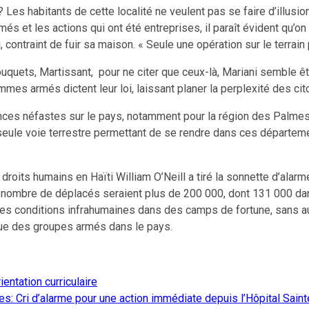
 ? Les habitants de cette localité ne veulent pas se faire d’illusi
s et les actions qui ont été entreprises, il paraît évident qu’on ne
, contraint de fuir sa maison. « Seule une opération sur le terrain p
ouquets, Martissant, pour ne citer que ceux-là, Mariani semble ê
es armés dictent leur loi, laissant planer la perplexité des citoy
uences néfastes sur le pays, notamment pour la région des Palme
a seule voie terrestre permettant de se rendre dans ces départe
s droits humains en Haïti William O’Neill a tiré la sonnette d’ala
 nombre de déplacés seraient plus de 200 000, dont 131 000 dan
es conditions infrahumaines dans des camps de fortune, sans au
tinue des groupes armés dans le pays.
entation curriculaire
 Cri d’alarme pour une action immédiate depuis l’Hôpital Sain