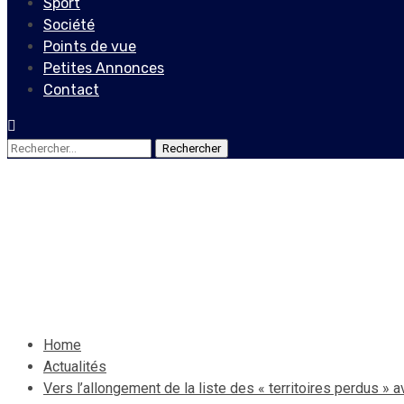
Sport
Société
Points de vue
Petites Annonces
Contact
Rechercher :
Actualités
Vers l’allongement de la lis
10 novembre 2023
Le Quotidien News
Home
Actualités
Vers l’allongement de la liste des « territoires perdus » a