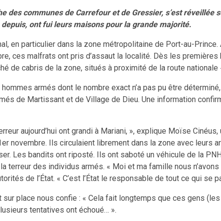
phe des communes de Carrefour et de Gressier, s’est réveillée 
, depuis, ont fui leurs maisons pour la grande majorité.
nal, en particulier dans la zone métropolitaine de Port-au-Princ
re, ces malfrats ont pris d’assaut la localité. Dès les premières
rché de cabris de la zone, situés à proximité de la route nationale
s hommes armés dont le nombre exact n’a pas pu être déterminé,
rmés de Martissant et de Village de Dieu. Une information confi
terreur aujourd’hui ont grandi à Mariani, », explique Moïse Cinéus
er novembre. Ils circulaient librement dans la zone avec leurs a
ser. Les bandits ont riposté. Ils ont saboté un véhicule de la PN
la terreur des individus armés. « Moi et ma famille nous n’avons
torités de l’État. « C’est l’État le responsable de tout ce qui se pa
ant sur place nous confie : « Cela fait longtemps que ces gens (
lusieurs tentatives ont échoué… ».