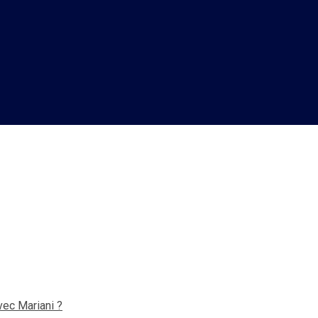
te des « territoires perdus » 
vec Mariani ?