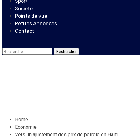
Sport
Société
Points de vue
Petites Annonces
Contact
Rechercher :
Economie
Vers un ajustement des prix
2 avril 2020
Jean Wedson Fortil
Home
Economie
Vers un ajustement des prix de pétrole en Haïti