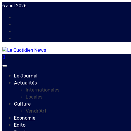
Skip
6 août 2026
to
Facebook
content
Instagram
Twitter
Youtube
Primary
Menu
Le Journal
Actualités
Internationales
Locales
Culture
Vendr’Art
Economie
Edito