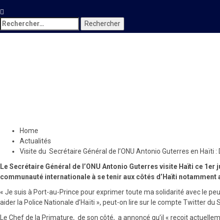
Rechercher :
Actualités
Visite du Secrétaire Général 
les sujets de discussion, mais
2 juillet 2023
Le Quotidien News
Home
Actualités
Visite du Secrétaire Général de l’ONU Antonio Guterres en Haïti : 
Le Secrétaire Général de l’ONU Antonio Guterres visite Haïti ce 1er ju
communauté internationale à se tenir aux côtés d’Haïti notamment av
« Je suis à Port-au-Prince pour exprimer toute ma solidarité avec le pe
aider la Police Nationale d’Haïti », peut-on lire sur le compte Twitter du
Le Chef de la Primature, de son côté, a annoncé qu’il « reçoit actuelle