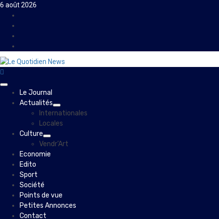
Skip
6 août 2026
to
Facebook
content
Instagram
Twitter
Youtube
Primary
Le Journal
Menu
Actualités
Internationales
Locales
Culture
Vendr’Art
Economie
Edito
Sport
Société
Points de vue
Petites Annonces
Contact