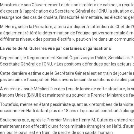
Ministres de son Gouvernement et de son directeur de cabinet, a reçu le 
d’exposer à l’appréciation du Secrétaire Général de l’ONU, la situation d
résurgence des cas de choléra, l’insécurité alimentaire, les élections gé
M. Henry, selon la Primature, a tenu à indiquer à l’attention du Chef de l
a également réitéré la détermination de l’équipe gouvernementale à met
différents niveaux des postes électifs », peut-on lire dans un communi
La visite de M. Guterres vue par certaines organisations
Cependant, le Regroupement Konbit Òganizasyon Politik, Sendikal ak Popi
Secrétaire Général de l’ONU. « Les positions défendues par les acteurs d
Cette dernière estime que le Secrétaire Général est en train de jouer l
pas besoin de l’occupation. Nous avons besoin de solutions durables pour 
À en croire Josué Mérilien, l’un des fers de lance de cette structure, la
Nations Unies (BINUH) et maintenir au pouvoir le Premier Ministre de fac
Toutefois, même en étant pessimiste quant aux retombées de la visite d
onusienne en Haïti datant plus de 18 ans et qui aurait contribué à plonger
Soulignons que, après le Premier Ministre Henry, M. Guterres entend renc
maintenant non effectif) d’une force militaire étrangère en Haïti, d’autre 
en jour, le pays est en train de perdre de son capital humain.