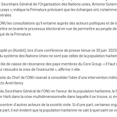
Secrétaire Général de l’Organisation des Nations unies, Antonio Guterres,
u pays », indique la Primature précisant que les échanges ont, notamment, 
nérales.
’ONU les consultations qu’il entame auprès des acteurs politiques et de la 
tre en branle le processus électoral en vue de permettre au peuple de 
qué de la Primature.
lè yo (Konbit), lors d’une conférence de presse tenue ce 30 juin 2023, a
u système des Nations Unies ne sont pas celles de la population haïtienne
e rôle de caisse de résonance des pays membres du Core Group. « Il faut
résoudre la crise de l’insécurité », affirme-t-elle.
 visite du Chef de l’ONU viserait à consolider l’idée d’une intervention m
to Ariel Henry.
u Secrétaire Général de l’ONU en faveur de la population haïtienne, le
 Haïti dans la crise multidimensionnelle dans laquelle il se trouve, si, é
ontrer d’autres acteurs de la société civile. Si d’une part, certaines or
part, il est évident que la population haïtienne ne sait à quel saint se vo