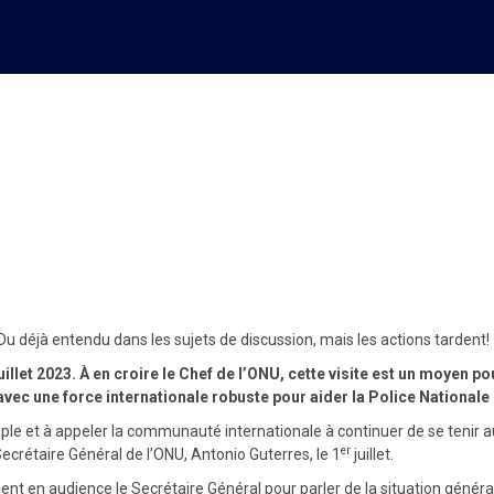
de l’ONU Antonio Guterres en 
 les actions tardent!
Du déjà entendu dans les sujets de discussion, mais les actions tardent!
illet 2023. À en croire le Chef de l’ONU, cette visite est un moyen pou
ec une force internationale robuste pour aider la Police Nationale 
uple et à appeler la communauté internationale à continuer de se tenir a
er
 Secrétaire Général de l’ONU, Antonio Guterres, le 1
juillet.
ment en audience le Secrétaire Général pour parler de la situation génér