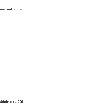
ine haïtienne
aidoirie du BDHH