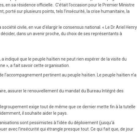
 en sa résidence officielle. C’était l’occasion pour le Premier Ministre
porté sur plusieurs points, tels l’insécurité, la crise humanitaire, la
société civile, en vue d’élargir le consensus national. « Le Dr Ariel Henry
décider, dans un avenir proche, du choix de ses représentants à
 indiqué que le peuple haïtien ne peut rien espérer de la visite du
 », a fait savoir cette organisation.
 de l’accompagnement pertinent au peuple haïtien. Le peuple haïtien n’a
ilitaire, assurer le renouvellement du mandat du Bureau Intégré des
 Regroupement exige tout de même que ce dernier mette fin à la tutelle
videmment, il souhaite aider le pays.
ganisations sont pessimistes à l’idée du déploiement (jusqu’à
uer avec l’insécurité qui étrangle presque tout. Ce qui fait que, de jour