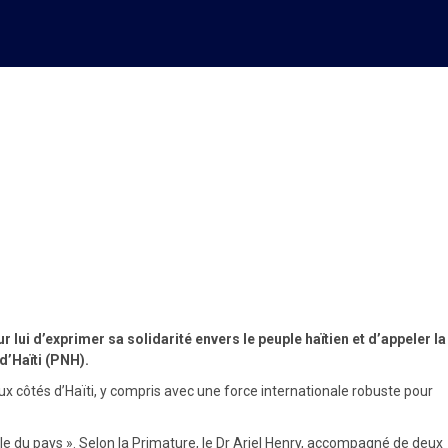
Haïti : Du déjà entendu dans
r lui d’exprimer sa solidarité envers le peuple haïtien et d’appeler la
d’Haïti (PNH).
ux côtés d’Haïti, y compris avec une force internationale robuste pour
ale du pays ». Selon la Primature, le Dr Ariel Henry, accompagné de deux