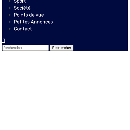
Sport
Société
Points de vue
Petites Annonces
Contact
Rechercher :
Société
Vladimir Predvil, un
communicateur éloquent
qui exerce son métier par
amour