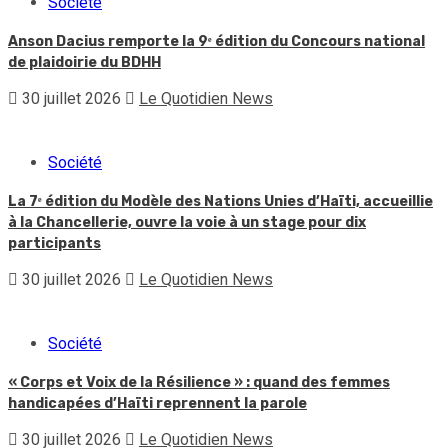
Société
Anson Dacius remporte la 9ᵉ édition du Concours national
de plaidoirie du BDHH
30 juillet 2026
Le Quotidien News
Société
La 7ᵉ édition du Modèle des Nations Unies d’Haïti, accueillie
à la Chancellerie, ouvre la voie à un stage pour dix
participants
30 juillet 2026
Le Quotidien News
Société
« Corps et Voix de la Résilience » : quand des femmes
handicapées d’Haïti reprennent la parole
30 juillet 2026
Le Quotidien News