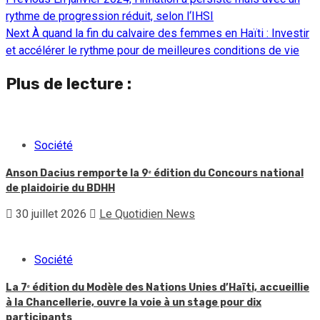
Continue
rythme de progression réduit, selon l‘IHSI
Reading
Next
À quand la fin du calvaire des femmes en Haïti : Investir
et accélérer le rythme pour de meilleures conditions de vie
Plus de lecture :
Société
Anson Dacius remporte la 9ᵉ édition du Concours national
de plaidoirie du BDHH
30 juillet 2026
Le Quotidien News
Société
La 7ᵉ édition du Modèle des Nations Unies d’Haïti, accueillie
à la Chancellerie, ouvre la voie à un stage pour dix
participants