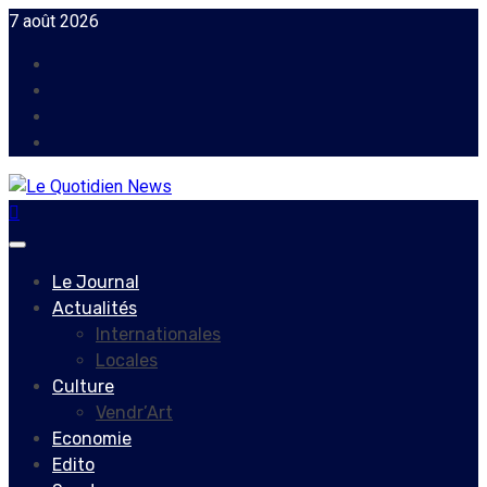
Skip
7 août 2026
to
Facebook
content
Instagram
Twitter
Youtube
Primary
Menu
Le Journal
Actualités
Internationales
Locales
Culture
Vendr’Art
Economie
Edito