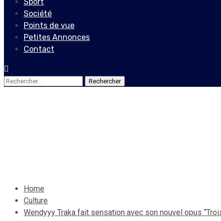
Sport
Société
Points de vue
Petites Annonces
Contact
Rechercher :
Culture
Wendyyy Traka fait sensatio
27 janvier 2024
Le Quotidien News
Home
Culture
Wendyyy Traka fait sensation avec son nouvel opus “Troi