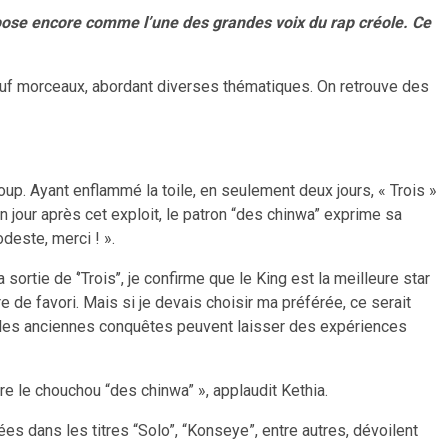
pose encore comme l’une des grandes voix du rap créole. Ce
 neuf morceaux, abordant diverses thématiques. On retrouve des
up. Ayant enflammé la toile, en seulement deux jours, « Trois »
 jour après cet exploit, le patron “des chinwa” exprime sa
deste, merci ! ».
rtie de ‘’Trois’’, je confirme que le King est la meilleure star
re de favori. Mais si je devais choisir ma préférée, ce serait
e les anciennes conquêtes peuvent laisser des expériences
re le chouchou “des chinwa” », applaudit Kethia.
s dans les titres “Solo”, “Konseye”, entre autres, dévoilent