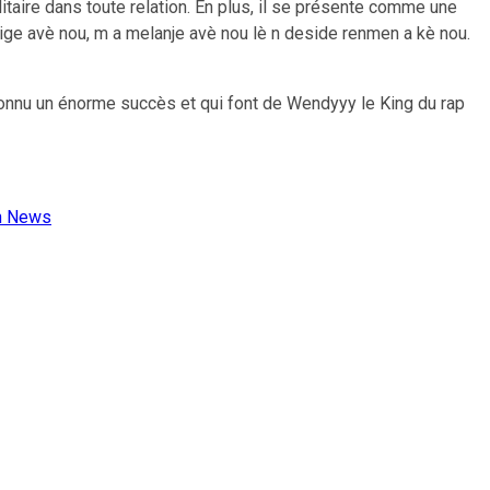
litaire dans toute relation. En plus, il se présente comme une
tige avè nou, m a melanje avè nou lè n deside renmen a kè nou.
t connu un énorme succès et qui font de Wendyyy le King du rap
en News