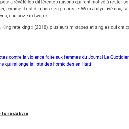
peur a révélé les différentes raisons qui l’ont motivé à rester so
er, comme il est dit dans ses propos : « Wi m abitye avè nou, fa
twòp, nou brize m twòp ».
 « King rete king » (2018), plusieurs mixtapes et singles qui on
extes contre la violence faite aux femmes du Journal Le Quotidi
 qui rallonge la liste des homicides en Haïti
foire du livre