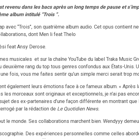
t revenu dans les bacs après un long temps de pause et s’im
ième album intitulé “Trois ”.
rap avec ‘’Trois’’, son quatrième album audio. Cet opus contient
ollaborations, dont Men li feat Thelo
Mèsi feat Ansy Derose.
rmes musicales et sur la chaîne YouTube du label Traka Music Gro
au deuxième rang du top tous genres confondus aux États-Unis. Un
ne fois, vous me faites sentir qu’un simple merci serait trop mo
ent également leurs émotions face à ce fameux album. « Après la so
ous les morceaux sont originaux et exceptionnels, je n’ai pas enco
 sujet des ex-partenaires d’une façon différente en montrant qu
nterrogé par la rédaction de
Le Quotidien News.
e tout le monde. Ses collaborations marchent bien. Wendyyy demeu
 discographie. Des expériences personnelles comme celles abordée