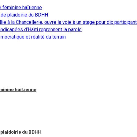
e féminine haïtienne
 de plaidoirie du BDHH
ie à la Chancellerie, ouvre la voie à un stage pour dix participan
ndicapées d’Haïti reprennent la parole
ocratique et réalité du terrain
éminine haïtienne
 plaidoirie du BDHH