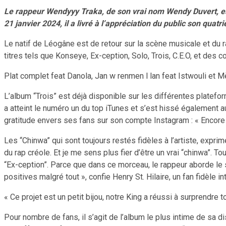
Le rappeur Wendyyy Traka, de son vrai nom Wendy Duvert, es
21 janvier 2024, il a livré à l’appréciation du public son quatr
Le natif de Léogâne est de retour sur la scène musicale et du 
titres tels que Konseye, Ex-ception, Solo, Trois, C.E.O, et des c
Plat complet feat Danola, Jan w renmen l lan feat Istwouli et 
L’album “Trois” est déjà disponible sur les différentes platefo
a atteint le numéro un du top iTunes et s’est hissé également 
gratitude envers ses fans sur son compte Instagram : « Encore u
Les “Chinwa” qui sont toujours restés fidèles à l’artiste, exprim
du rap créole. Et je me sens plus fier d’être un vrai “chinwa”. T
“Ex-ception”. Parce que dans ce morceau, le rappeur aborde le
positives malgré tout », confie Henry St. Hilaire, un fan fidèle i
« Ce projet est un petit bijou, notre King a réussi à surprendr
Pour nombre de fans, il s’agit de l’album le plus intime de sa