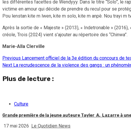
les différentes facettes de Wendyyy. Dans le titre “Solo”, le rap
victime en amour qui décide de prendre du recul pour se protég
Pou lenstan kite m lwen, kite m solo, kite m anpè. Nou trayi m 
Après la sortie de « Majeste » (2013), « Indetronable » (2016),
créole, Trois (2024) vient s’ajouter au répertoire des “Chinwa”.
Marie-Alla Clerville
Previous
Lancement officiel de la 3e édition du concours de t
Continue
Next
La recrudescence de la violence des gangs : un phénomène
Reading
Plus de lecture :
Culture
Grande première de la jeune auteure Tayler A. Lazarre à une 
17 mai 2026
Le Quotidien News