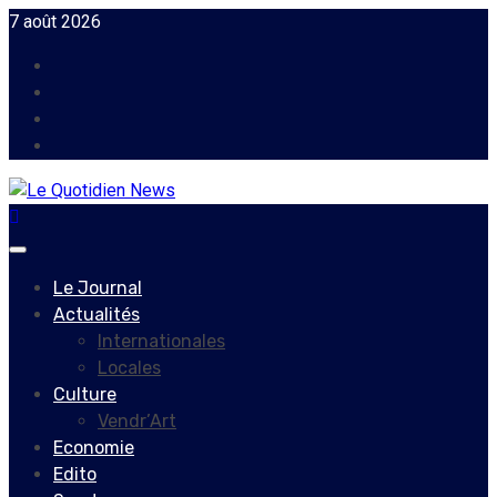
Skip
7 août 2026
to
Facebook
content
Instagram
Twitter
Youtube
Primary
Menu
Le Journal
Actualités
Internationales
Locales
Culture
Vendr’Art
Economie
Edito