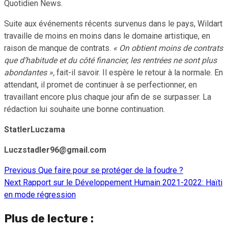
Quotidien News.
Suite aux événements récents survenus dans le pays, Wildart
travaille de moins en moins dans le domaine artistique, en
raison de manque de contrats.
« On obtient moins de contrats
que d’habitude et du côté financier, les rentrées ne sont plus
abondantes »,
fait-il savoir. Il espère le retour à la normale. En
attendant, il promet de continuer à se perfectionner, en
travaillant encore plus chaque jour afin de se surpasser. La
rédaction lui souhaite une bonne continuation.
StatlerLuczama
Luczstadler96@gmail.com
Previous
Que faire pour se protéger de la foudre ?
Continue
Next
Rapport sur le Développement Humain 2021-2022: Haïti
Reading
en mode régression
Plus de lecture :