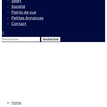
Sport
Société
Points de vue
Petites Annonces
Contact
Rechercher :
Culture
Wildart, un passionné de
l’art pictural
11 septembre 2022
Le Quotidien News
Home