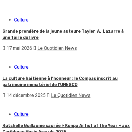
Culture
Grande première de la jeune auteure Tayler A. Lazarre à
une foire du livre
17 mai 2026
Le Quotidien News
Culture
La culture haïtienne à l’honneur : le Compas inscrit au
patrimoine immatériel de l’UNESCO
14 décembre 2025
Le Quotidien News
Culture
Rutshelle Guillaume sacrée « Konpa Artist of the Year » aux
Caribbean Music Awards 2025